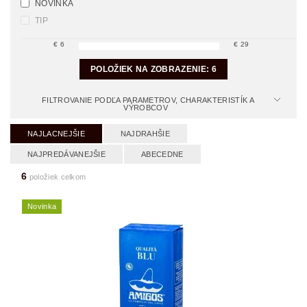
NOVINKA
TIP
€
6
€
29
POLOŽIEK NA ZOBRAZENIE:
6
FILTROVANIE PODĽA PARAMETROV, CHARAKTERISTÍK A
VÝROBCOV
NAJLACNEJŠIE
NAJDRAHŠIE
NAJPREDÁVANEJŠIE
ABECEDNE
6
položiek celkom
Novinka