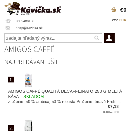
€0
EUR
CZK
0905488198
shop@kavicka.sk
AMIGOS CAFFÉ
NAJPREDÁVANEJŠIE
1.
AMIGOS CAFFÈ QUALITÀ DECAFFEINATO 250 G MLETÁ
KÁVA
–
SKLADOM
Zloženie: 50 % arabica, 50 % robusta Praženie: tmavé Profil:...
€7,18
€6,03
bez DPH
2.