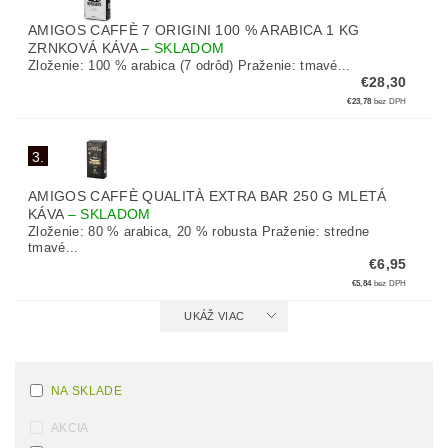
AMIGOS CAFFÈ 7 ORIGINI 100 % ARABICA 1 KG
ZRNKOVÁ KÁVA
–
SKLADOM
Zloženie: 100 % arabica (7 odrôd) Praženie: tmavé...
€28,30
€23,78
bez DPH
3.
AMIGOS CAFFÈ QUALITÀ EXTRA BAR 250 G MLETÁ
KÁVA
–
SKLADOM
Zloženie: 80 % arabica, 20 % robusta Praženie: stredne
tmavé...
€6,95
€5,84
bez DPH
UKÁŽ VIAC
NA SKLADE
AKCIA