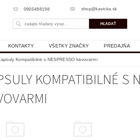
shop@kavicka.sk
0905488198
KONTAKTY
VŠETKY ZNAČKY
PREDAJŇA
Kapsuly Kompatibilné s NESPRESSO kávovarmi
PSULY KOMPATIBILNÉ S
VOVARMI