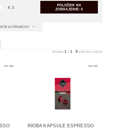
POLOŽIEK NA
€
3
ZOBRAZENIE:
6
ISTÍK A VÝROBCOV
1
1
6
Stránka
z
-
položiek celkom
Kód:
488
Kód:
493
ESSO
RIOBA KAPSULE ESPRESSO