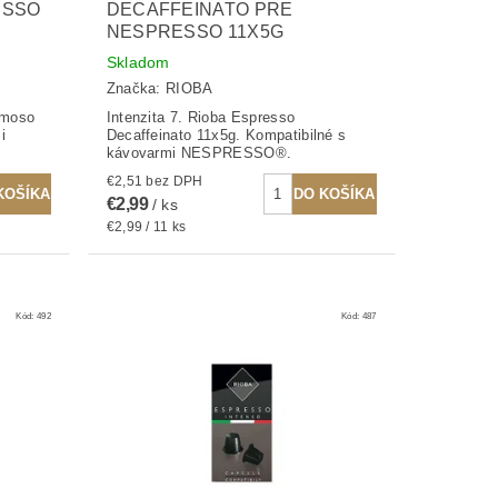
ESSO
DECAFFEINATO PRE
NESPRESSO 11X5G
Skladom
Značka:
RIOBA
emoso
Intenzita 7. Rioba Espresso
i
Decaffeinato 11x5g. Kompatibilné s
kávovarmi NESPRESSO®.
€2,51 bez DPH
€2,99
/ ks
€2,99 / 11 ks
Kód:
492
Kód:
487