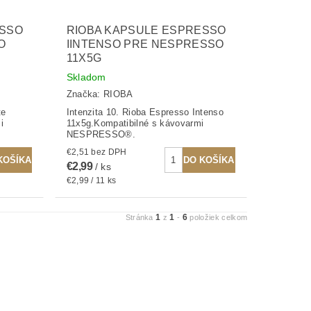
ESSO
RIOBA KAPSULE ESPRESSO
O
IINTENSO PRE NESPRESSO
11X5G
Skladom
Značka:
RIOBA
te
Intenzita 10. Rioba Espresso Intenso
i
11x5g.Kompatibilné s kávovarmi
NESPRESSO®.
€2,51 bez DPH
€2,99
/ ks
€2,99 / 11 ks
1
1
6
Stránka
z
-
položiek celkom