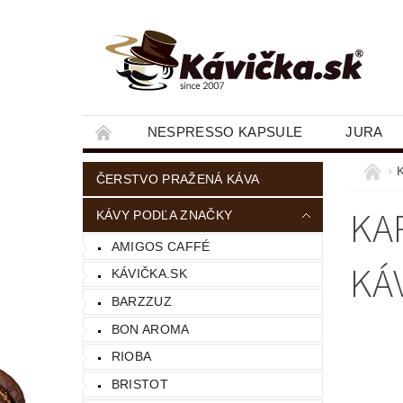
NESPRESSO KAPSULE
JURA
ČERSTVO PRAŽENÁ KÁVA
KA
KÁVY PODĽA ZNAČKY
AMIGOS CAFFÉ
KÁ
KÁVIČKA.SK
BARZZUZ
BON AROMA
RIOBA
BRISTOT