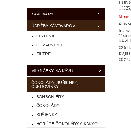
LUN
11X5
KÁVOVARY
Momen
Značk
ÚDRŽBA KÁVOVAROV
Intenz
11x5,5
ČISTENIE
NESP
ODVÁPNENIE
€
€2,99
FILTRE
€0,27 /
MLYNČEKY NA KÁVU
ČOKOLÁDY, SUŠIENKY,
CUKROVINKY
BONBONIÉRY
ČOKOLÁDY
SUŠIENKY
HORÚCE ČOKOLÁDY A KAKAO