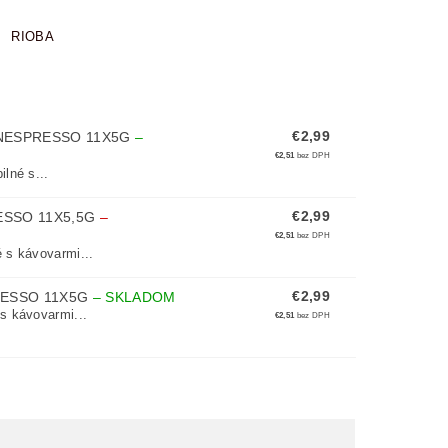
RIOBA
€2,99
 NESPRESSO 11X5G
–
€2,51
bez DPH
lné s...
€2,99
ESSO 11X5,5G
–
€2,51
bez DPH
 s kávovarmi...
€2,99
RESSO 11X5G
–
SKLADOM
s kávovarmi...
€2,51
bez DPH