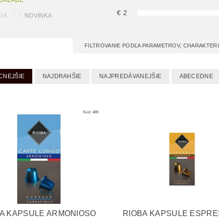
 SKLADE
€
2
IA
NOVINKA
FILTROVANIE PODĽA PARAMETROV, CHARAKTER
CNEJŠIE
NAJDRAHŠIE
NAJPREDÁVANEJŠIE
ABECEDNE
Kód:
489
A KAPSULE ARMONIOSO
RIOBA KAPSULE ESPR