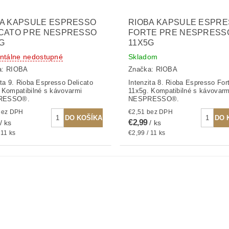
BA KAPSULE ESPRESSO
RIOBA KAPSULE ESPR
ICATO PRE NESPRESSO
FORTE PRE NESPRESS
G
11X5G
tálne nedostupné
Skladom
a:
RIOBA
Značka:
RIOBA
ita 9. Rioba Espresso Delicato
Intenzita 8. Rioba Espresso For
 Kompatibilné s kávovarmi
11x5g. Kompatibilné s kávovarm
RESSO®.
NESPRESSO®.
2,51 bez DPH
€2,51 bez DPH
€2,99
/ ks
/ ks
 11 ks
€2,99 / 11 ks