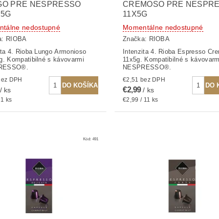
GO PRE NESPRESSO
CREMOSO PRE NESPR
,5G
11X5G
tálne nedostupné
Momentálne nedostupné
a:
RIOBA
Značka:
RIOBA
ita 4. Rioba Lungo Armonioso
Intenzita 4. Rioba Espresso Cr
g. Kompatibilné s kávovarmi
11x5g. Kompatibilné s kávovarm
RESSO®.
NESPRESSO®.
2,51 bez DPH
€2,51 bez DPH
€2,99
/ ks
/ ks
 1 ks
€2,99 / 11 ks
Kód:
491