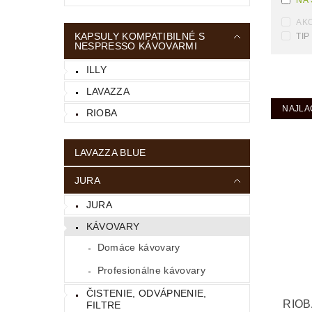
NA
AKC
KAPSULY KOMPATIBILNÉ S
TIP
NESPRESSO KÁVOVARMI
ILLY
LAVAZZA
NAJLA
RIOBA
LAVAZZA BLUE
JURA
JURA
KÁVOVARY
Domáce kávovary
Profesionálne kávovary
ČISTENIE, ODVÁPNENIE,
RIOB
FILTRE