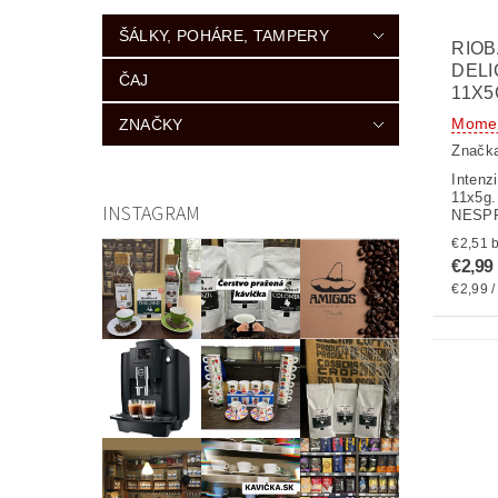
ŠÁLKY, POHÁRE, TAMPERY
RIO
DEL
ČAJ
11X5
Momen
ZNAČKY
Značk
Intenz
11x5g.
INSTAGRAM
NESP
€
€2,99
€2,99 /