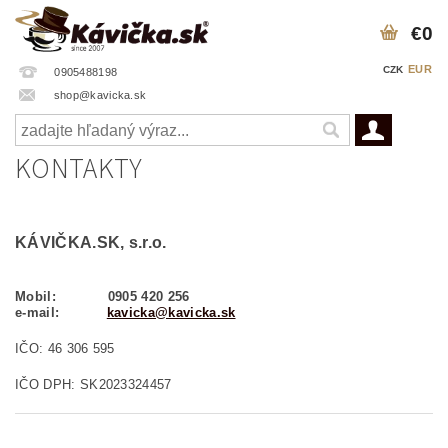
€0
EUR
CZK
0905488198
shop@kavicka.sk
KONTAKTY
KÁVIČKA.SK, s.r.o.
Mobil: 0905 420 256
e-mail:
kavicka@kavicka.sk
IČO: 46 306 595
IČO DPH: SK2023324457