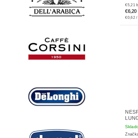
€
€6,20
€0,62 /
NES
LUNG
Sklad
Značk