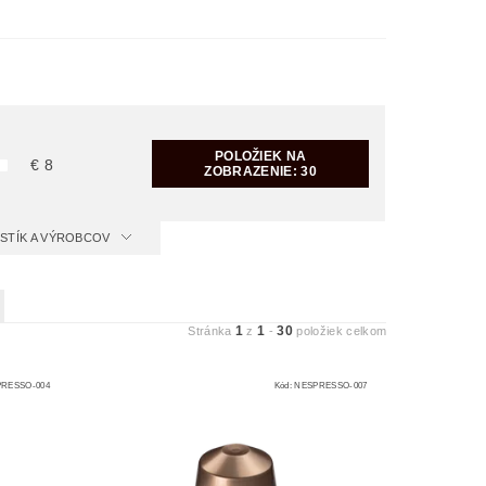
POLOŽIEK NA
€
8
ZOBRAZENIE:
30
ISTÍK A VÝROBCOV
1
1
30
Stránka
z
-
položiek celkom
RESSO-004
Kód:
NESPRESSO-007