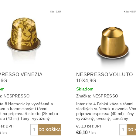
Kód:
2207
Kód:
NESP
PRESSO VENEZIA
NESPRESSO VOLLUTO
,6G
10X4,9G
om
Skladom
a:
NESPRESSO
Značka:
NESPRESSO
ita 8 Harmonicky vyvážená a
Intenzita 4 Ľahká káva s tónmi
áva s karamelovými tónmi
sladkých sušienok a ovocia Vh
 na prípravu Ristretto (25 ml) a
prípravu espressa (40 ml) Tóny:
so (40 ml) Tóny: vyvážený
vyvážený, ovocný, cereálny
5,13 bez DPH
€5,13 bez DPH
€6,10
/ ks
/ ks