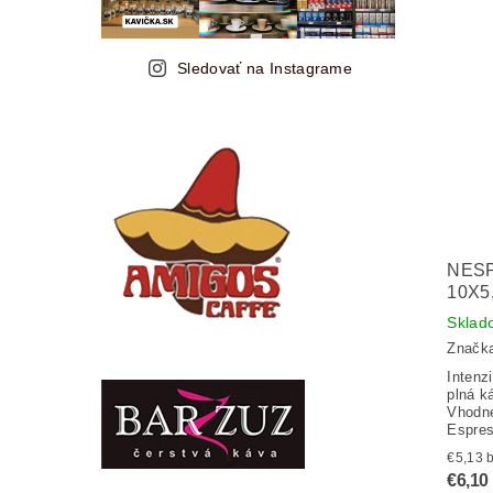
Sledovať na Instagrame
NES
10X5
Sklad
Značk
Intenz
plná k
Vhodné
Espres
€
€6,10