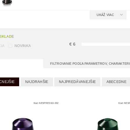
UKÁŽ VIAC
 SKLADE
€
6
IA
NOVINKA
FILTROVANIE PODĽA PARAMETROV, CHARAKTER
CNEJŠIE
NAJDRAHŠIE
NAJPREDÁVANEJŠIE
ABECEDNE
Kód:
NESPRESSO-002
Kód:
NESP