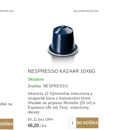
RESSO-023
Kód:
NESPRESSO-013
NESPRESSO KAZAAR 10X6G
Skladom
Značka:
NESPRESSO
Intenzita 12 Výnimočne intenzívna a
sirupovitá káva s korenistými tónmi
Vhodné na prípravu Ristretto (25 ml) a
odné na
Espresso (40 ml) Tóny: intenzívny,
drevitý
€5,21 bez DPH
€6,20
/ ks