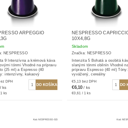
PRESSO ARPEGGIO
NESPRESSO CAPRICCI
,3G
10X4,8G
om
Skladom
a:
NESPRESSO
Značka:
NESPRESSO
ita 9 Intenzívna a krémová káva
Intenzita 5 Bohatá a osobitá ká
ovými tónmi Vhodné na prípravu
slanými tónmi obilnín Vhodné n
tto (25 ml) a Espresso (40
prípravu Espresso (40 ml) Tóny:
y: intenzívny, kakaový
vyvážený, cereálny
5,13 bez DPH
€5,13 bez DPH
€6,10
/ ks
/ ks
 1 ks
€0,61 / 1 ks
Kód:
NESPRESSO-015
Kód:
NESP