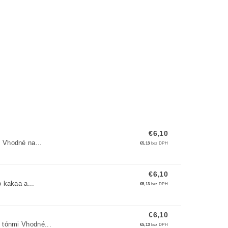
€6,10
 Vhodné na...
€5,13
bez DPH
€6,10
 kakaa a...
€5,13
bez DPH
€6,10
 tónmi Vhodné...
€5,13
bez DPH