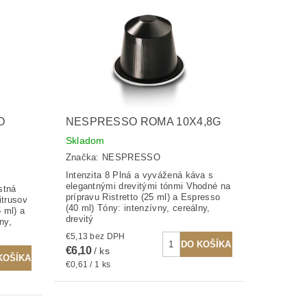
O
NESPRESSO ROMA 10X4,8G
Skladom
Značka:
NESPRESSO
Intenzita 8 Plná a vyvážená káva s
elegantnými drevitými tónmi Vhodné na
stná
prípravu Ristretto (25 ml) a Espresso
itrusov
(40 ml) Tóny: intenzívny, cereálny,
 ml) a
drevitý
ny,
€5,13 bez DPH
€6,10
/ ks
€0,61 / 1 ks