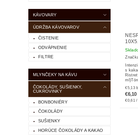
KÁVOVARY
ÚDRŽBA KÁVOVAROV
NES
ČISTENIE
10X5
ODVÁPNENIE
Sklad
FILTRE
Značk
Intenz
s kaka
MLYNČEKY NA KÁVU
Ristre
ml)Tón
ČOKOLÁDY, SUŠIENKY,
€
CUKROVINKY
€6,10
€0,61 /
BONBONIÉRY
ČOKOLÁDY
SUŠIENKY
HORÚCE ČOKOLÁDY A KAKAO