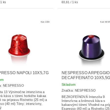
 1 ks
€0,61 / 1 ks
Kód:
2204
Kód:
NESP
RESSO NAPOLI 10X5,7G
NESPRESSO ARPEGGIO
DECAFFEINATO 10X5,5
om
Skladom
a:
NESPRESSO
Značka:
NESPRESSO
ita 13 Výnimočne intenzívna a
á káva s tónmi horkého kakaa
BEZKOFEÍNOVÁ Intenzita 9
 na prípravu Ristretto (25 ml) a
Intenzívna a krémová káva s
so (40 ml) Tóny: intenzívny,
kakaovými tónmi Vhodné na prí
ný
Espresso (40 ml) a Ristretto (25