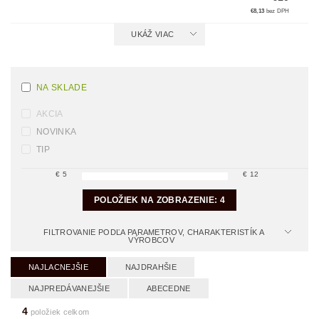
€8,13
bez DPH
UKÁŽ VIAC
NA SKLADE
AKCIA
NOVINKA
TIP
€
5
€
12
POLOŽIEK NA ZOBRAZENIE:
4
FILTROVANIE PODĽA PARAMETROV, CHARAKTERISTÍK A
VÝROBCOV
NAJLACNEJŠIE
NAJDRAHŠIE
NAJPREDÁVANEJŠIE
ABECEDNE
4
položiek celkom