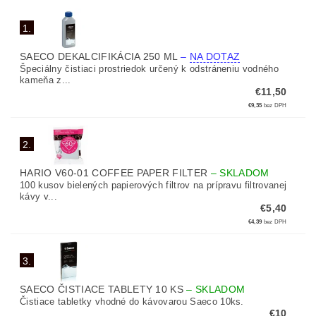
1.
SAECO DEKALCIFIKÁCIA 250 ML
–
NA DOTAZ
Špeciálny čistiaci prostriedok určený k odstráneniu vodného
kameňa z...
€11,50
€9,35
bez DPH
2.
HARIO V60-01 COFFEE PAPER FILTER
–
SKLADOM
100 kusov bielených papierových filtrov na prípravu filtrovanej
kávy v...
€5,40
€4,39
bez DPH
3.
SAECO ČISTIACE TABLETY 10 KS
–
SKLADOM
Čistiace tabletky vhodné do kávovarou Saeco 10ks.
€10