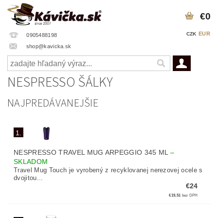
€0
EUR
CZK
0905488198
shop@kavicka.sk
NESPRESSO ŠÁLKY
NAJPREDÁVANEJŠIE
1.
NESPRESSO TRAVEL MUG ARPEGGIO 345 ML
–
SKLADOM
Travel Mug Touch je vyrobený z recyklovanej nerezovej ocele s
dvojitou...
€24
€19,51
bez DPH