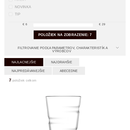
NOVINKA
TIP
€
6
€
29
POLOŽIEK NA ZOBRAZENIE:
7
FILTROVANIE PODĽA PARAMETROV, CHARAKTERISTÍK A
VÝROBCOV
NAJLACNEJŠIE
NAJDRAHŠIE
NAJPREDÁVANEJŠIE
ABECEDNE
7
položiek celkom