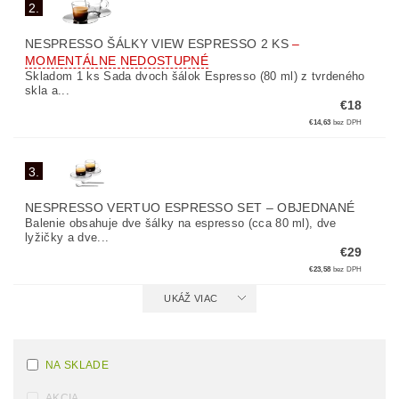
2.
NESPRESSO ŠÁLKY VIEW ESPRESSO 2 KS
–
MOMENTÁLNE NEDOSTUPNÉ
Skladom 1 ks Sada dvoch šálok Espresso (80 ml) z tvrdeného
skla a...
€18
€14,63
bez DPH
3.
NESPRESSO VERTUO ESPRESSO SET
–
OBJEDNANÉ
Balenie obsahuje dve šálky na espresso (cca 80 ml), dve
lyžičky a dve...
€29
€23,58
bez DPH
UKÁŽ VIAC
NA SKLADE
AKCIA