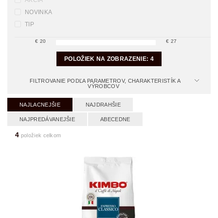
AKCIA
NOVINKA
TIP
€
20
€
27
POLOŽIEK NA ZOBRAZENIE:
4
FILTROVANIE PODĽA PARAMETROV, CHARAKTERISTÍK A
VÝROBCOV
NAJLACNEJŠIE
NAJDRAHŠIE
NAJPREDÁVANEJŠIE
ABECEDNE
4
položiek celkom