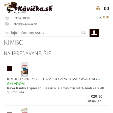
€0
EUR
CZK
0905488198
shop@kavicka.sk
KIMBO
NAJPREDÁVANEJŠIE
1.
KIMBO ESPRESSO CLASSICO ZRNKOVÁ KÁVA 1 KG
–
SKLADOM
Káva Kimbo Espresso Classico je zmes zŕn 60 % Arabika a 40
% Robusta
€20,80
€17,48
bez DPH