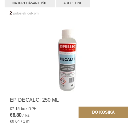
NAJPREDÁVANEJŠIE
ABECEDNE
2
položiek celkom
EP DECALCI 250 ML
€7,15 bez DPH
€8,80
/ ks
€0,04 / 1 ml