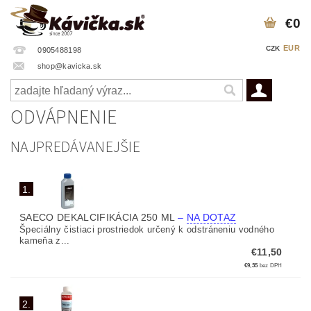
€0
EUR
CZK
0905488198
shop@kavicka.sk
ODVÁPNENIE
NAJPREDÁVANEJŠIE
1.
SAECO DEKALCIFIKÁCIA 250 ML
–
NA DOTAZ
Špeciálny čistiaci prostriedok určený k odstráneniu vodného
kameňa z...
€11,50
€9,35
bez DPH
2.