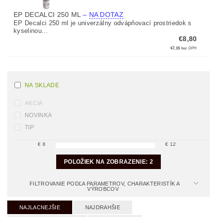
EP DECALCI 250 ML
–
NA DOTAZ
EP Decalci 250 ml je univerzálny odvápňovací prostriedok s
kyselinou...
€8,80
€7,15
bez DPH
NA SKLADE
AKCIA
NOVINKA
TIP
€
8
€
12
POLOŽIEK NA ZOBRAZENIE:
2
FILTROVANIE PODĽA PARAMETROV, CHARAKTERISTÍK A
VÝROBCOV
NAJLACNEJŠIE
NAJDRAHŠIE