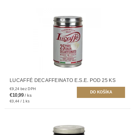
LUCAFFÉ DECAFFEINATO E.S.E. POD 25 KS
€9,24 bez DPH
€10,99
/ ks
€0,44 / 1 ks