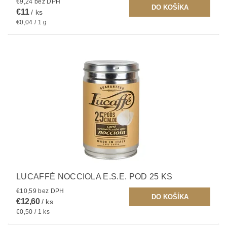
€9,24 bez DPH
€11
/ ks
€0,04 / 1 g
LUCAFFÉ NOCCIOLA E.S.E. POD 25 KS
€10,59 bez DPH
€12,60
/ ks
€0,50 / 1 ks