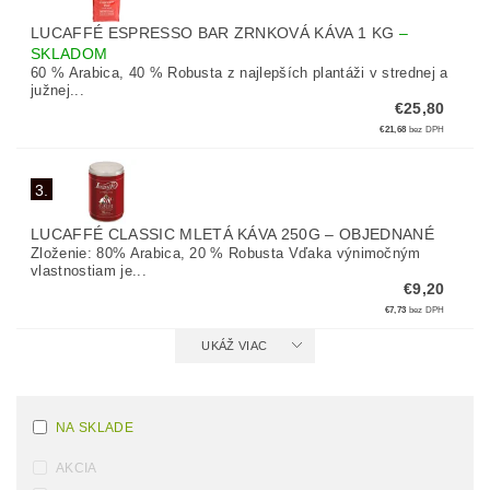
LUCAFFÉ ESPRESSO BAR ZRNKOVÁ KÁVA 1 KG
–
SKLADOM
60 % Arabica, 40 % Robusta z najlepších plantáži v strednej a
južnej...
€25,80
€21,68
bez DPH
3.
LUCAFFÉ CLASSIC MLETÁ KÁVA 250G
–
OBJEDNANÉ
Zloženie: 80% Arabica, 20 % Robusta Vďaka výnimočným
vlastnostiam je...
€9,20
€7,73
bez DPH
UKÁŽ VIAC
NA SKLADE
AKCIA