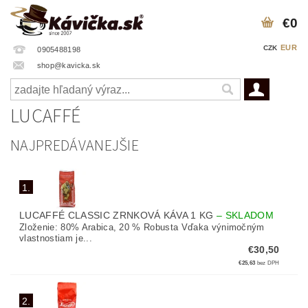
€0
EUR
CZK
0905488198
shop@kavicka.sk
LUCAFFÉ
NAJPREDÁVANEJŠIE
1.
LUCAFFÉ CLASSIC ZRNKOVÁ KÁVA 1 KG
–
SKLADOM
Zloženie: 80% Arabica, 20 % Robusta Vďaka výnimočným
vlastnostiam je...
€30,50
€25,63
bez DPH
2.