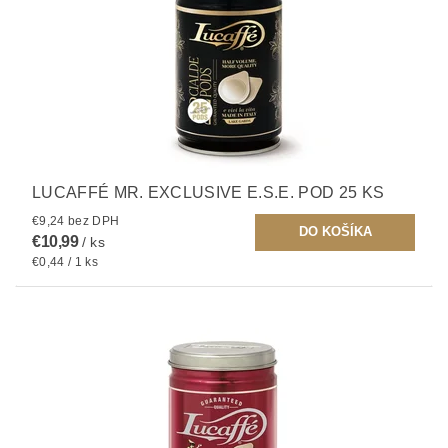
LUCAFFÉ MR. EXCLUSIVE E.S.E. POD 25 KS
€9,24 bez DPH
€10,99
/ ks
€0,44 / 1 ks