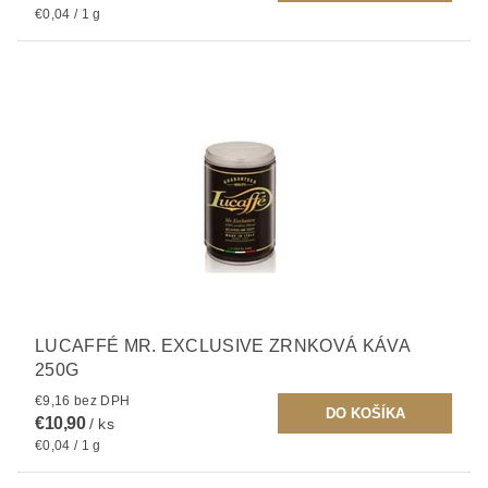
€0,04 / 1 g
LUCAFFÉ MR. EXCLUSIVE ZRNKOVÁ KÁVA
250G
€9,16 bez DPH
€10,90
/ ks
€0,04 / 1 g