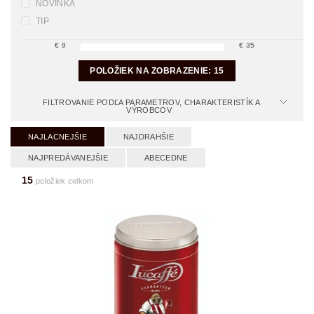
NOVINKA
TIP
€
9
€
35
POLOŽIEK NA ZOBRAZENIE:
15
FILTROVANIE PODĽA PARAMETROV, CHARAKTERISTÍK A
VÝROBCOV
NAJLACNEJŠIE
NAJDRAHŠIE
NAJPREDÁVANEJŠIE
ABECEDNE
15
položiek celkom