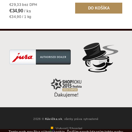
€29,33 bez DPH
€34,90
/ ks
€34,90 / 1 kg
2026 ©
Kávička.sk
, všetky práva vyhradené
Vytvoril Shoptet
Tento web používa súbory cookie. Ďalším prechádzaním tohto webu