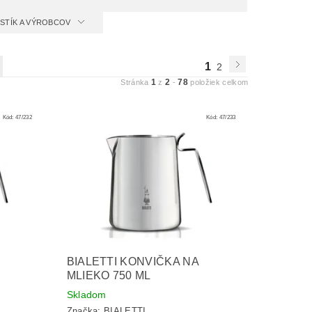
ISTÍK A VÝROBCOV
1
2
1
2
78
Stránka
z
-
položiek celkom
Kód:
47/232
Kód:
47/233
BIALETTI KONVIČKA NA
MLIEKO 750 ML
Skladom
Značka:
BIALETTI