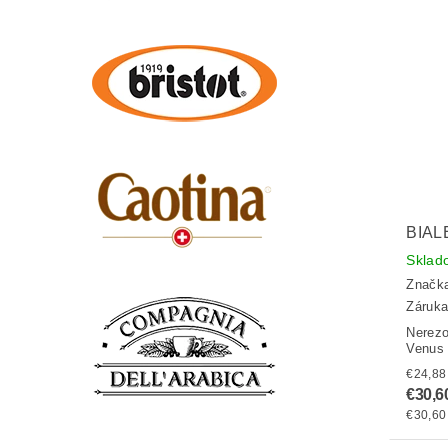
BIAL
Sklad
Značk
Záruka
Nerez
Venus 
€30,6
€30,60 