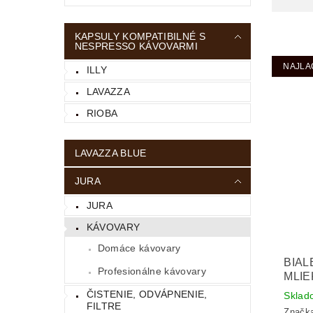
KAPSULY KOMPATIBILNÉ S
NESPRESSO KÁVOVARMI
NAJLA
ILLY
LAVAZZA
RIOBA
LAVAZZA BLUE
JURA
JURA
KÁVOVARY
Domáce kávovary
BIAL
Profesionálne kávovary
MLIE
ČISTENIE, ODVÁPNENIE,
Sklad
FILTRE
Značk