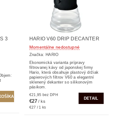
S 3
HARIO V60 DRIP DECANTER
Momentálne nedostupné
Značka:
HARIO
Ekonomická varianta prípravy
filtrovanej kávy od japonskej firmy
Hario, která obsahuje plastový držiak
 Objem:
papierových filtrov V60 a elegantní
t
sklenený dekanter so silikonovým
pásikom.
€21,95 bez DPH
DETAIL
€27
/ ks
€27 / 1 ks