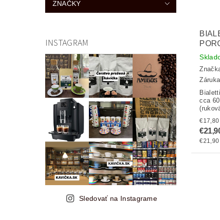
ZNAČKY
BIAL
INSTAGRAM
POR
Sklad
Značk
Záruka
Bialet
cca 60 
(rukov
€21,9
€21,90 
Sledovať na Instagrame