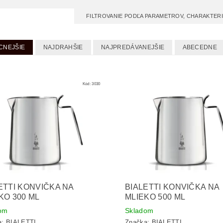
FILTROVANIE PODĽA PARAMETROV, CHARAKTER
CNEJŠIE
NAJDRAHŠIE
NAJPREDÁVANEJŠIE
ABECEDNE
Kód:
3030
ETTI KONVIČKA NA
BIALETTI KONVIČKA NA
KO 300 ML
MLIEKO 500 ML
om
Skladom
a:
BIALETTI
Značka:
BIALETTI