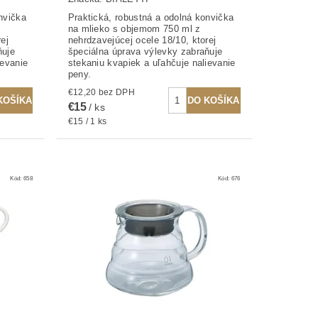
nvička
Praktická, robustná a odolná konvička
na mlieko s objemom 750 ml z
ej
nehrdzavejúcej ocele 18/10, ktorej
ňuje
špeciálna úprava výlevky zabraňuje
ievanie
stekaniu kvapiek a uľahčuje nalievanie
peny.
€12,20 bez DPH
€15
/ ks
€15 / 1 ks
Kód:
658
Kód:
676