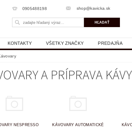
shop@kavicka.sk
0905488198
KONTAKTY
VŠETKY ZNAČKY
PREDAJŇA
Kávovary
VOVARY A PRÍPRAVA KÁV
OVARY NESPRESSO
KÁVOVARY AUTOMATICKÉ
KÁV