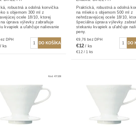
cká, robustná a odolná konvička
Praktická, robustná a odolná ko
eko s objemom 300 ml z
na mlieko s objemom 500 ml z
avejúcej ocele 18/10, ktorej
nehrdzavejúcej ocele 18/10, ktor
lna úprava výlevky zabraňuje
špeciálna úprava výlevky zabra
iu kvapiek a uľahčuje nalievanie
stekaniu kvapiek a uľahčuje nal
peny.
7,72 bez DPH
€9,76 bez DPH
€12
/ ks
/ ks
€12 / 1 ks
Kód:
47/108