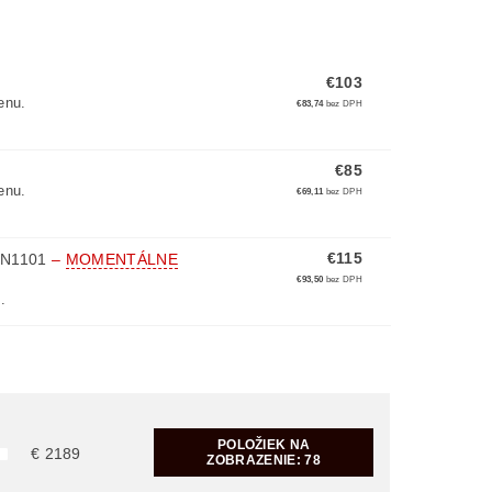
€103
enu.
€83,74
bez DPH
€85
enu.
€69,11
bez DPH
€115
XN1101
–
MOMENTÁLNE
€93,50
bez DPH
.
POLOŽIEK NA
€
2189
ZOBRAZENIE:
78