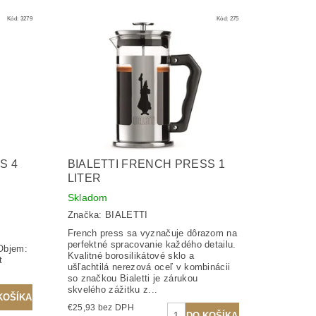
Kód:
3279
Kód:
275
S 4
BIALETTI FRENCH PRESS 1
LITER
Skladom
Značka:
BIALETTI
French press sa vyznačuje dôrazom na
perfektné spracovanie každého detailu.
 Objem:
Kvalitné borosilikátové sklo a
t
ušľachtilá nerezová oceľ v kombinácii
so značkou Bialetti je zárukou
skvelého zážitku z...
€25,93 bez DPH