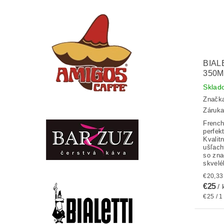
BIAL
350M
Sklad
Značk
Záruka
French
perfek
Kvalit
ušľach
so zna
skvelé
€25
/ 
€25 / 1