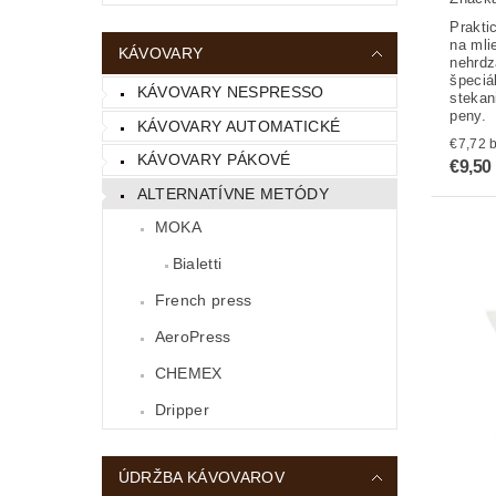
Prakti
na mli
KÁVOVARY
nehrdz
špeciá
KÁVOVARY NESPRESSO
stekan
peny.
KÁVOVARY AUTOMATICKÉ
€
KÁVOVARY PÁKOVÉ
€9,50
ALTERNATÍVNE METÓDY
MOKA
Bialetti
French press
AeroPress
CHEMEX
Dripper
ÚDRŽBA KÁVOVAROV