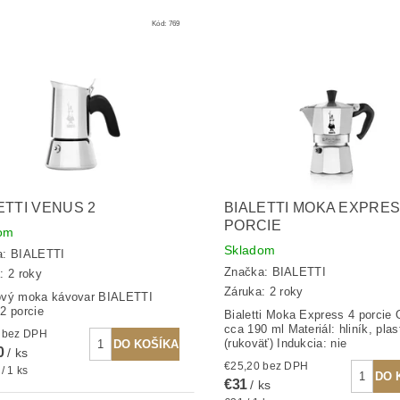
Kód:
769
ETTI VENUS 2
BIALETTI MOKA EXPRES
PORCIE
om
Skladom
a:
BIALETTI
Značka:
BIALETTI
: 2 roky
Záruka: 2 roky
ový moka kávovar BIALETTI
2 porcie
Bialetti Moka Express 4 porcie
cca 190 ml Materiál: hliník, plas
€24,88 bez DPH
(rukoväť) Indukcia: nie
0
/ ks
€25,20 bez DPH
/ 1 ks
€31
/ ks