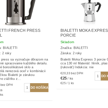
ETTI FRENCH PRESS
BIALETTI MOKA EXPRES
L
PORCIE
om
Skladom
a:
BIALETTI
Značka:
BIALETTI
: 2 roky
Záruka: 2 roky
 press sa vyznačuje dôrazom na
Bialetti Moka Express 3 porcie
tné spracovanie každého detailu.
cca 130 ml Materiál: hliník, plas
né borosilikátové sklo a
(rukoväť) Indukcia: nie
tilá nerezová oceľ v kombinácii
€20,33 bez DPH
čkou Bialetti je zárukou
€25
/ ks
ho zážitku z...
€25 / 1 ks
€20,33 bez DPH
ks
 ks