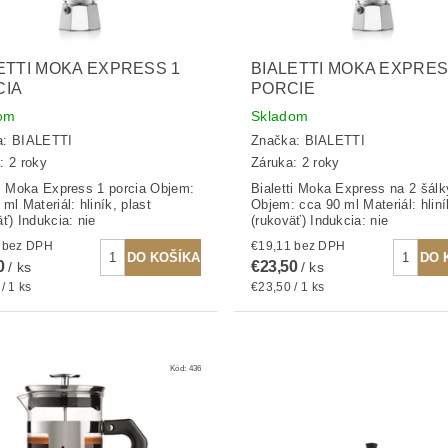
ETTI MOKA EXPRESS 1
BIALETTI MOKA EXPRES
CIA
PORCIE
om
Skladom
a:
BIALETTI
Značka:
BIALETTI
: 2 roky
Záruka: 2 roky
ti Moka Express 1 porcia Objem:
Bialetti Moka Express na 2 šálk
ml Materiál: hliník, plast
Objem: cca 90 ml Materiál: hliní
äť) Indukcia: nie
(rukoväť) Indukcia: nie
€17,80 bez DPH
€19,11 bez DPH
0
€23,50
/ ks
/ ks
/ 1 ks
€23,50 / 1 ks
Kód:
436