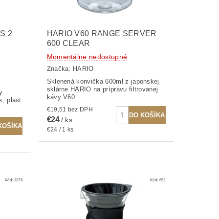
S 2
HARIO V60 RANGE SERVER
600 CLEAR
Momentálne nedostupné
Značka:
HARIO
Sklenená konvička 600ml z japonskej
sklárne HARIO na prípravu filtrovanej
y
kávy V60.
k, plast
€19,51 bez DPH
€24
/ ks
€24 / 1 ks
Kód:
3276
Kód:
652