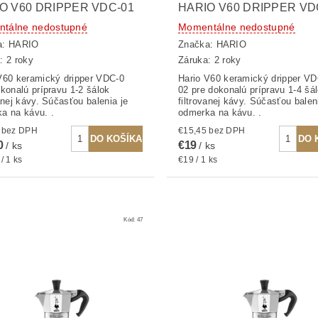
O V60 DRIPPER VDC-01
HARIO V60 DRIPPER VD
tálne nedostupné
Momentálne nedostupné
a:
HARIO
Značka:
HARIO
: 2 roky
Záruka: 2 roky
V60 keramický dripper VDC-0
Hario V60 keramický dripper VD
konalú prípravu 1-2 šálok
02 pre dokonalú prípravu 1-4 šá
vanej kávy. Súčasťou balenia je
filtrovanej kávy. Súčasťou balen
a na kávu. .
odmerka na kávu. .
€15,04 bez DPH
€15,45 bez DPH
0
€19
/ ks
/ ks
/ 1 ks
€19 / 1 ks
Kód:
47