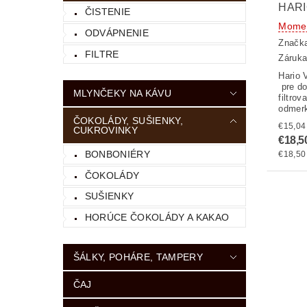
HARI
ČISTENIE
Momen
ODVÁPNENIE
Značk
FILTRE
Záruka
Hario 
pre do
MLYNČEKY NA KÁVU
filtro
odmerk
ČOKOLÁDY, SUŠIENKY,
CUKROVINKY
€18,5
BONBONIÉRY
€18,50 
ČOKOLÁDY
SUŠIENKY
HORÚCE ČOKOLÁDY A KAKAO
ŠÁLKY, POHÁRE, TAMPERY
ČAJ