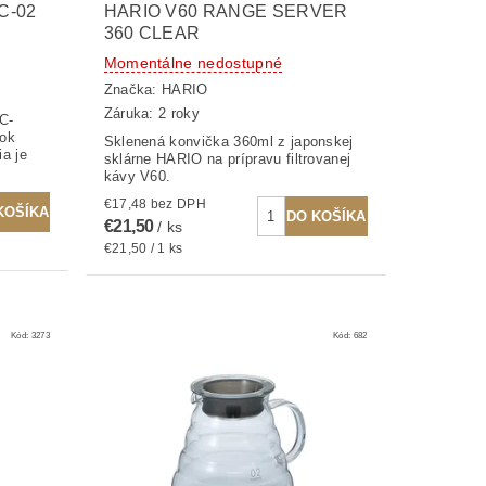
C-02
HARIO V60 RANGE SERVER
360 CLEAR
Momentálne nedostupné
Značka:
HARIO
Záruka: 2 roky
C-
lok
Sklenená konvička 360ml z japonskej
ia je
sklárne HARIO na prípravu filtrovanej
kávy V60.
€17,48 bez DPH
€21,50
/ ks
€21,50 / 1 ks
Kód:
3273
Kód:
682