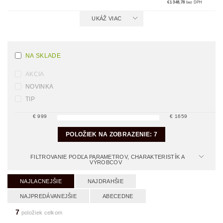
€1 348,78
bez DPH
UKÁŽ VIAC
NA SKLADE
AKCIA
NOVINKA
TIP
€
999
€
1659
POLOŽIEK NA ZOBRAZENIE:
7
FILTROVANIE PODĽA PARAMETROV, CHARAKTERISTÍK A
VÝROBCOV
NAJLACNEJŠIE
NAJDRAHŠIE
NAJPREDÁVANEJŠIE
ABECEDNE
7
položiek celkom