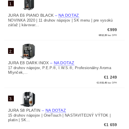
1.
JURA E6 PIANO BLACK
–
NA DOTAZ
NOVINKA 2020 | 11 druhov nápojov | SK menu | pre vysokú
záťaž | kávovar...
€999
€812,20
bez DPH
2.
JURA E8 DARK INOX
–
NA DOTAZ
17 druhov nápojov, P.E.P.®, I.W.S.®, Profesionálny Aroma
Mlynček,...
€1 249
€1 015,45
bez DPH
3.
JURA S8 PLATIN
–
NA DOTAZ
15 druhov nápojov | OneTouch | NASTAVITEĽNÝ VÝTOK |
platin | SK...
€1 659