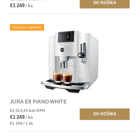
€1 249
/ ks
Doprava zadarmo
JURA E8 PIANO WHITE
€1 015,45 bez DPH
€1 249
/ ks
€1 249 / 1 ks