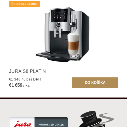
Doprava zadarmo
JURA S8 PLATIN
€1 348,78 bez DPH
€1 659
/ ks