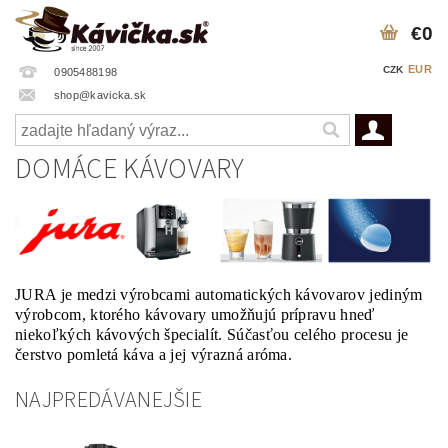
€0
EUR
CZK
0905488198
shop@kavicka.sk
DOMÁCE KÁVOVARY
JURA je medzi výrobcami automatických kávovarov jediným
výrobcom, ktorého kávovary umožňujú prípravu hneď
niekoľkých kávových špecialít. Súčasťou celého procesu je
čerstvo pomletá káva a jej výrazná aróma.
NAJPREDÁVANEJŠIE