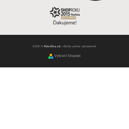
2026 ©
Kávička.sk
, všetky práva vyhradené
Vytvoril Shoptet