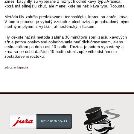
Zmesi kávy illy sú vyberané z rôznych odrôd kávy typu Arabica,
ktorá má silnejšiu chuť, ale menej kofeínu než káva typu Robusta.
Metóda illy zahŕňa pretlakovaciu technológiu, ktorou sa chráni káva.
V tomto procese je vyňatý vzduch z plechovky a je nahradený inými
inertnými plynmi s vyšším atmosférickým tlakom.
Illy dekofeinačná metóda zahŕňa 30 minútovú sterilizáciu kávových
zŕn a potom opakované oplachovanie buď dichlórmetánom, alebo
etylacetátom po dobu asi 10 hodín. Roztok je potom vypustený a
zrná sa po dobu ďalších 10 hodín sterilizujú kvôli odstráneniu
zostatkového roztoku.
zdroj:
wikipedia