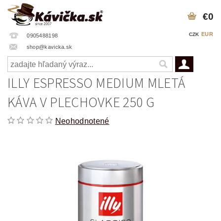
€0
EUR
CZK
0905488198
shop@kavicka.sk
ILLY ESPRESSO MEDIUM MLETÁ
KÁVA V PLECHOVKE 250 G
Neohodnotené