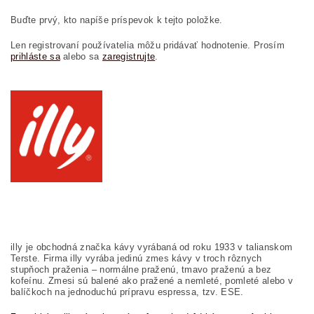
Buďte prvý, kto napíše príspevok k tejto položke.
Len registrovaní používatelia môžu pridávať hodnotenie. Prosím
prihláste sa
alebo sa
zaregistrujte
.
illy je obchodná značka kávy vyrábaná od roku 1933 v talianskom
Terste. Firma illy vyrába jedinú zmes kávy v troch rôznych
stupňoch praženia – normálne praženú, tmavo praženú a bez
kofeínu. Zmesi sú balené ako pražené a nemleté, pomleté alebo v
balíčkoch na jednoduchú prípravu espressa, tzv. ESE.