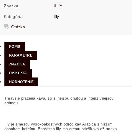
Značka
ILLY
Kategória
Illy
Otázka
POPIS
PARAMETRE
ZNAČKA
DISKUSIA
HODNOTENIE
Tmavšie pražená káva, so silnejšou chuťou a intenzívnejšou
arómou.
Illy je zmesou vysokoakostných odrôd káv Arabica s nižším
obsahom kofeínu. Espresso illy má cremu orieškovo až tmavo