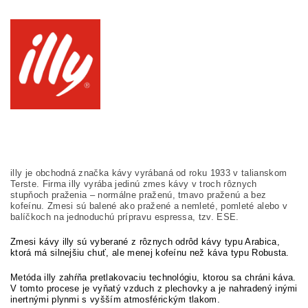
illy je obchodná značka kávy vyrábaná od roku 1933 v talianskom
Terste. Firma illy vyrába jedinú zmes kávy v troch rôznych
stupňoch praženia – normálne praženú, tmavo praženú a bez
kofeínu. Zmesi sú balené ako pražené a nemleté, pomleté alebo v
balíčkoch na jednoduchú prípravu espressa, tzv. ESE.
Zmesi kávy illy sú vyberané z rôznych odrôd kávy typu Arabica,
ktorá má silnejšiu chuť, ale menej kofeínu než káva typu Robusta.
Metóda illy zahŕňa pretlakovaciu technológiu, ktorou sa chráni káva.
V tomto procese je vyňatý vzduch z plechovky a je nahradený inými
inertnými plynmi s vyšším atmosférickým tlakom.