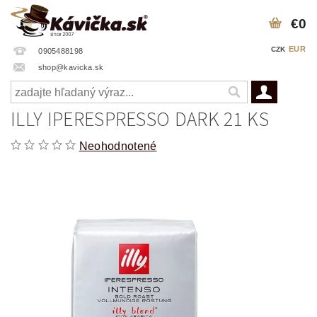
€0
EUR
CZK
0905488198
shop@kavicka.sk
ILLY IPERESPRESSO DARK 21 KS
Neohodnotené