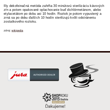
Illy dekofeinačná metóda zahŕňa 30 minútovú sterilizáciu kávových
zŕn a potom opakované oplachovanie buď dichlórmetánom, alebo
etylacetátom po dobu asi 10 hodín. Roztok je potom vypustený a
zrná sa po dobu ďalších 10 hodín sterilizujú kvôli odstráneniu
zostatkového roztoku.
zdroj:
wikipedia