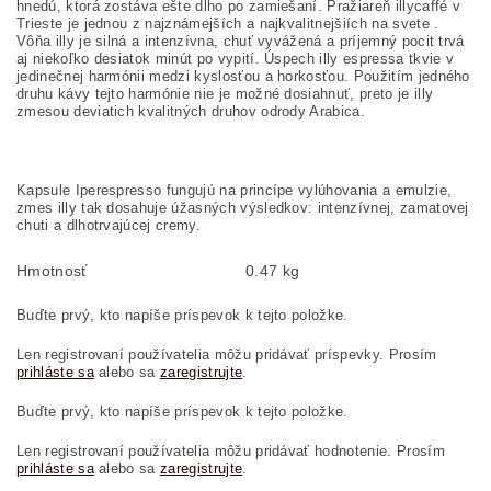
hnedú, ktorá zostáva ešte dlho po zamiešaní. Pražiareň illycaffé v
Trieste je jednou z najznámejších a najkvalitnejšiích na svete .
Vôňa illy je silná a intenzívna, chuť vyvážená a príjemný pocit trvá
aj niekoľko desiatok minút po vypití. Úspech illy espressa tkvie v
jedinečnej harmónii medzi kyslosťou a horkosťou. Použitím jedného
druhu kávy tejto harmónie nie je možné dosiahnuť, preto je illy
zmesou deviatich kvalitných druhov odrody Arabica.
Kapsule Iperespresso fungujú na princípe vylúhovania a emulzie,
zmes illy tak dosahuje úžasných výsledkov: intenzívnej, zamatovej
chuti a dlhotrvajúcej cremy.
Hmotnosť
0.47 kg
Buďte prvý, kto napíše príspevok k tejto položke.
Len registrovaní používatelia môžu pridávať príspevky. Prosím
prihláste sa
alebo sa
zaregistrujte
.
Buďte prvý, kto napíše príspevok k tejto položke.
Len registrovaní používatelia môžu pridávať hodnotenie. Prosím
prihláste sa
alebo sa
zaregistrujte
.