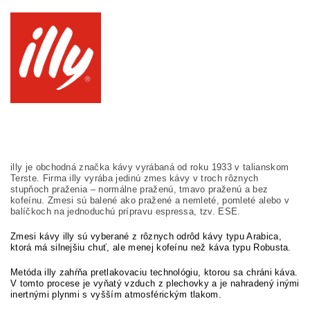
illy je obchodná značka kávy vyrábaná od roku 1933 v talianskom
Terste. Firma illy vyrába jedinú zmes kávy v troch rôznych
stupňoch praženia – normálne praženú, tmavo praženú a bez
kofeínu. Zmesi sú balené ako pražené a nemleté, pomleté alebo v
balíčkoch na jednoduchú prípravu espressa, tzv. ESE.
Zmesi kávy illy sú vyberané z rôznych odrôd kávy typu Arabica,
ktorá má silnejšiu chuť, ale menej kofeínu než káva typu Robusta.
Metóda illy zahŕňa pretlakovaciu technológiu, ktorou sa chráni káva.
V tomto procese je vyňatý vzduch z plechovky a je nahradený inými
inertnými plynmi s vyšším atmosférickým tlakom.