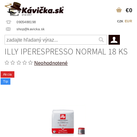
€0
EUR
CZK
0905488198
shop@kavicka.sk
ILLY IPERESPRESSO NORMAL 18 KS
Neohodnotené
Akcia
Tip