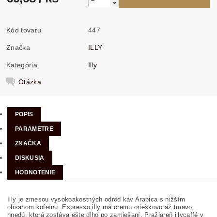
Kód tovaru
447
Značka
ILLY
Kategória
Illy
Otázka
POPIS
PARAMETRE
ZNAČKA
DISKUSIA
HODNOTENIE
Illy je zmesou vysokoakostných odrôd káv Arabica s nižším
obsahom kofeínu. Espresso illy má cremu orieškovo až tmavo
hnedú, ktorá zostáva ešte dlho po zamiešaní. Pražiareň illycaffé v