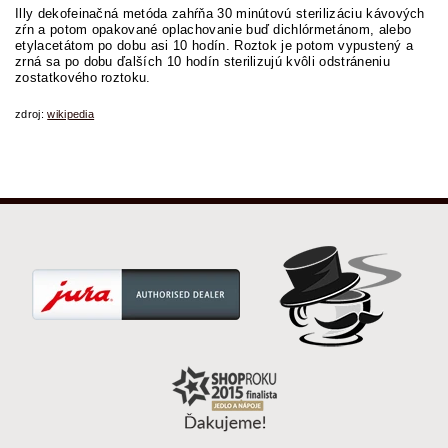
Illy dekofeinačná metóda zahŕňa 30 minútovú sterilizáciu kávových
zŕn a potom opakované oplachovanie buď dichlórmetánom, alebo
etylacetátom po dobu asi 10 hodín. Roztok je potom vypustený a
zrná sa po dobu ďalších 10 hodín sterilizujú kvôli odstráneniu
zostatkového roztoku.
zdroj:
wikipedia