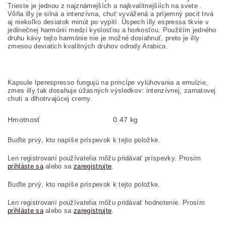
Trieste je jednou z najznámejších a najkvalitnejšiích na svete .
Vôňa illy je silná a intenzívna, chuť vyvážená a príjemný pocit trvá
aj niekoľko desiatok minút po vypití. Úspech illy espressa tkvie v
jedinečnej harmónii medzi kyslosťou a horkosťou. Použitím jedného
druhu kávy tejto harmónie nie je možné dosiahnuť, preto je illy
zmesou deviatich kvalitných druhov odrody Arabica.
Kapsule Iperespresso fungujú na princípe vylúhovania a emulzie,
zmes illy tak dosahuje úžasných výsledkov: intenzívnej, zamatovej
chuti a dlhotrvajúcej cremy.
Hmotnosť
0.47 kg
Buďte prvý, kto napíše príspevok k tejto položke.
Len registrovaní používatelia môžu pridávať príspevky. Prosím
prihláste sa
alebo sa
zaregistrujte
.
Buďte prvý, kto napíše príspevok k tejto položke.
Len registrovaní používatelia môžu pridávať hodnotenie. Prosím
prihláste sa
alebo sa
zaregistrujte
.