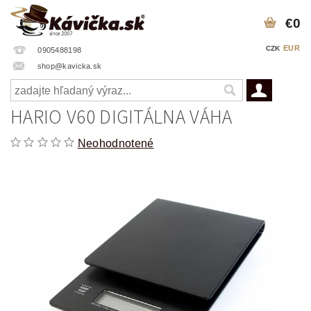
€0
EUR
CZK
0905488198
shop@kavicka.sk
HARIO V60 DIGITÁLNA VÁHA
Neohodnotené