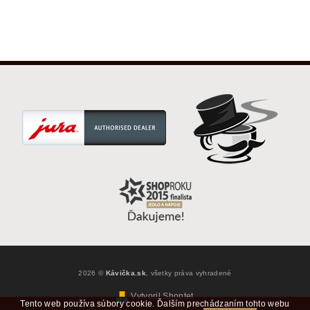
2026 ©
Kávička.sk
, všetky práva vyhradené
Vytvoril Shoptet
Tento web používa súbory cookie. Ďalším prechádzaním tohto webu