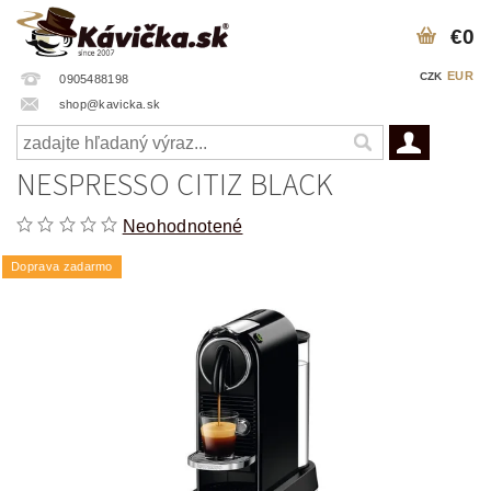
€0
EUR
CZK
0905488198
shop@kavicka.sk
NESPRESSO CITIZ BLACK
Neohodnotené
Doprava zadarmo