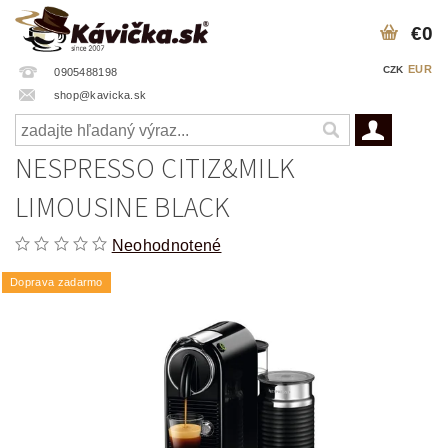
€0
EUR
CZK
0905488198
shop@kavicka.sk
NESPRESSO CITIZ&MILK
LIMOUSINE BLACK
Neohodnotené
Doprava zadarmo