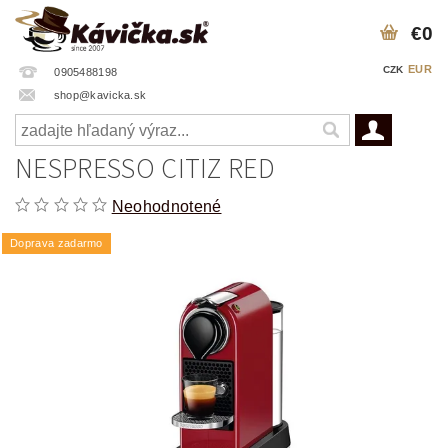
€0
EUR
CZK
0905488198
shop@kavicka.sk
NESPRESSO CITIZ RED
Neohodnotené
Doprava zadarmo