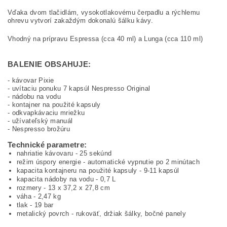
Vďaka dvom tlačidlám, vysokotlakovému čerpadlu a rýchlemu
ohrevu vytvorí zakaždým dokonalú šálku kávy.
Vhodný na prípravu Espressa (cca 40 ml) a Lunga (cca 110 ml)
BALENIE OBSAHUJE:
- kávovar Pixie
- uvítaciu ponuku 7 kapsúl Nespresso Original
- nádobu na vodu
- kontajner na použité kapsuly
- odkvapkávaciu mriežku
- užívateľský manuál
- Nespresso brožúru
Technické parametre:
nahriatie kávovaru - 25 sekúnd
režim úspory energie - automatické vypnutie po 2 minútach
kapacita kontajneru na použité kapsuly - 9-11 kapsúl
kapacita nádoby na vodu - 0,7 L
rozmery - 13 x 37,2 x 27,8 cm
váha - 2,47 kg
tlak - 19 bar
metalický povrch - rukoväť, držiak šálky, bočné panely