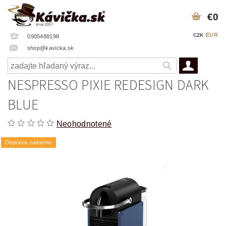
€0
EUR
CZK
0905488198
shop@kavicka.sk
NESPRESSO PIXIE REDESIGN DARK
BLUE
Neohodnotené
Doprava zadarmo