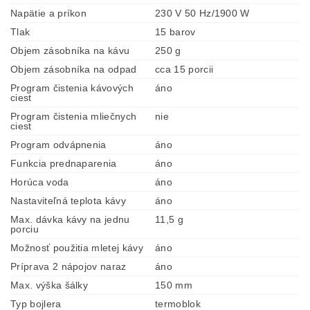
Napätie a príkon
230 V 50 Hz/1900 W
Tlak
15 barov
Objem zásobníka na kávu
250 g
Objem zásobníka na odpad
cca 15 porcii
Program čistenia kávových
áno
ciest
Program čistenia mliečnych
nie
ciest
Program odvápnenia
áno
Funkcia prednaparenia
áno
Horúca voda
áno
Nastaviteľná teplota kávy
áno
Max. dávka kávy na jednu
11,5 g
porciu
Možnosť použitia mletej kávy
áno
Príprava 2 nápojov naraz
áno
Max. výška šálky
150 mm
Typ bojlera
termoblok