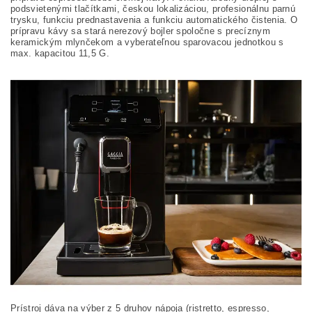
podsvietenými tlačítkami, českou lokalizáciou, profesionálnu parnú
trysku, funkciu prednastavenia a funkciu automatického čistenia. O
prípravu kávy sa stará nerezový bojler spoločne s precíznym
keramickým mlynčekom a vyberateľnou sparovacou jednotkou s
max. kapacitou 11,5 G.
Prístroj dáva na výber z 5 druhov nápoja (ristretto, espresso,