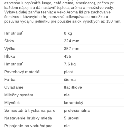
espresso lungo/caffé lungo, café crema, americano), pričom pri
každom nápoji sa dá nastaviť teplota, aróma a množstvo vody.
Výbava ďalej zahŕňa tesniace veko Aroma lid pre zachovanie
čerstvosti kávových zŕn, nerezovú odkvapávaciu mriežku a
posuvnú výdajnú jednotku pre použitie šálok vysokých až 150 mm.
Hmotnosť
8 kg
Šírka
224 mm
Výška
357 mm
Hĺbka
435
Hmotnosť
7,6 kg
Povrchový materiál
plast
Farba
čierna
Ovládanie
tlačítkové
Mliečny systém
nie
Mlynček
keramický
Samostatná tryska na paru
profesionálna
Nastavenie hrúbky mletia
5 úrovní
Pripojenie na vodu/odpad
nie