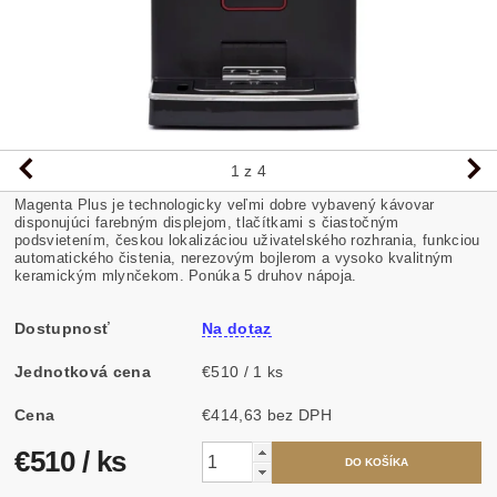
1
z 4
Magenta Plus je technologicky veľmi dobre vybavený kávovar
disponujúci farebným displejom, tlačítkami s čiastočným
podsvietením, českou lokalizáciou uživatelského rozhrania, funkciou
automatického čistenia, nerezovým bojlerom a vysoko kvalitným
keramickým mlynčekom. Ponúka 5 druhov nápoja.
Dostupnosť
Na dotaz
Jednotková cena
€510 / 1 ks
Cena
€414,63 bez DPH
€510
/ ks