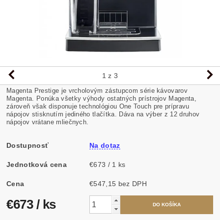
1
z 3
Magenta Prestige je vrcholovým zástupcom série kávovarov
Magenta. Ponúka všetky výhody ostatných prístrojov Magenta,
zároveň však disponuje technológiou One Touch pre prípravu
nápojov stisknutím jediného tlačítka. Dáva na výber z 12 druhov
nápojov vrátane mliečnych.
Dostupnosť
Na dotaz
Jednotková cena
€673 / 1 ks
Cena
€547,15 bez DPH
€673
/ ks