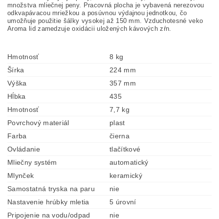
množstva mliečnej peny. Pracovná plocha je vybavená nerezovou
odkvapávacou mriežkou a posúvnou výdajnou jednotkou, čo
umožňuje použitie šálky vysokej až 150 mm. Vzduchotesné veko
Aroma lid zamedzuje oxidácii uložených kávových zŕn.
Hmotnosť
8 kg
Šírka
224 mm
Výška
357 mm
Hĺbka
435
Hmotnosť
7,7 kg
Povrchový materiál
plast
Farba
čierna
Ovládanie
tlačítkové
Mliečny systém
automatický
Mlynček
keramický
Samostatná tryska na paru
nie
Nastavenie hrúbky mletia
5 úrovní
Pripojenie na vodu/odpad
nie