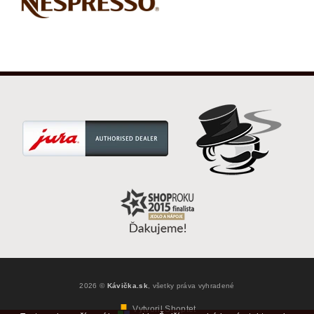
2026 ©
Kávička.sk
, všetky práva vyhradené
Vytvoril Shoptet