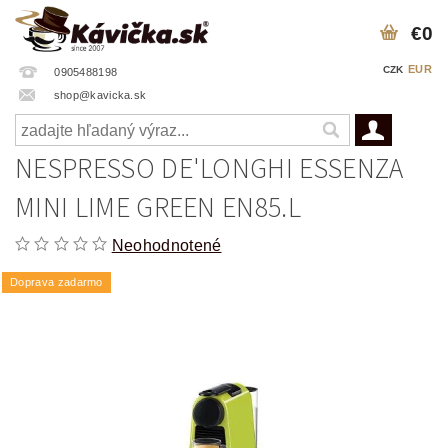
€0
EUR
CZK
0905488198
shop@kavicka.sk
NESPRESSO DE'LONGHI ESSENZA
MINI LIME GREEN EN85.L
Neohodnotené
Doprava zadarmo