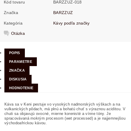
Kód tovaru
BARZZUZ-018
Značka
BARZZUZ
Kategória
Kávy podľa značky
Otázka
POPIS
PARAMETRE
ZNAČKA
DISKUSIA
HODNOTENIE
Káva sa v Keni pestuje vo vysokých nadmorských výškach a na
vulkanických pôdach, má plnú a bohatú chuť s výraznou aciditou. V
chuti sa objavujú ovocné, mierne korenisté a vínne tóny. Je
spracovávaná mokrým procesom (wet processed) a je najjemnejšou
východoafrickou kávou.