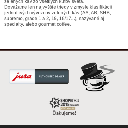
zelených káv zo všetkých kútov sveta.
Dovážame len najvyššie triedy v zmysle klasifikácii
jednotlivých vývozcov zelených káv (AA, AB, SHB,
supremo, grade 1 a 2, 19, 18/17...), nazývané aj
specialty, alebo gourmet coffee.