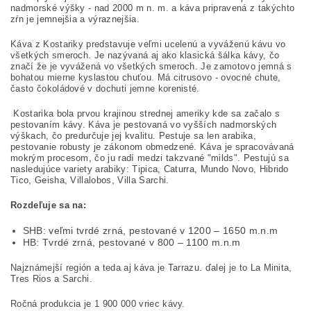
nadmorské výšky - nad 2000 m n. m. a káva pripravená z takýchto
zŕn je jemnejšia a výraznejšia.
Káva z Kostariky predstavuje veľmi ucelenú a vyváženú kávu vo
všetkých smeroch. Je nazývaná aj ako klasická šálka kávy, čo
značí že je vyvážená vo všetkých smeroch. Je zamotovo jemná s
bohatou mierne kyslastou chuťou. Má citrusovo - ovocné chute,
často čokoládové v dochuti jemne korenisté.
Kostarika bola prvou krajinou strednej ameriky kde sa začalo s
pestovaním kávy. Káva je pestovaná vo vyšších nadmorských
výškach, čo predurčuje jej kvalitu. Pestuje sa len arabika,
pestovanie robusty je zákonom obmedzené. Káva je spracovávaná
mokrým procesom, čo ju radí medzi takzvané "milds". Pestujú sa
nasledujúce variety arabiky: Tipica, Caturra, Mundo Novo, Hibrido
Tico, Geisha, Villalobos, Villa Sarchi.
Rozdeľuje sa na:
SHB: veľmi tvrdé zrná, pestované v 1200 – 1650 m.n.m
HB: Tvrdé zrná, pestované v 800 – 1100 m.n.m
Najznámejší región a teda aj káva je Tarrazu. ďalej je to La Minita,
Tres Rios a Sarchi.
Ročná produkcia je 1 900 000 vriec kávy.