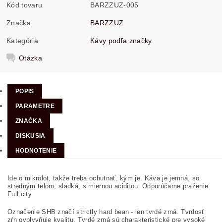
Kód tovaru
BARZZUZ-005
Značka
BARZZUZ
Kategória
Kávy podľa značky
Otázka
POPIS
PARAMETRE
ZNAČKA
DISKUSIA
HODNOTENIE
Ide o mikrolot, takže treba ochutnať, kým je. Káva je jemná, so
stredným telom, sladká, s miernou aciditou. Odporúčame praženie
Full city
Označenie SHB značí strictly hard bean - len tvrdé zrná. Tvrdosť
zŕn ovplyvňuje kvalitu. Tvrdé zrná sú charakteristické pre vysoké