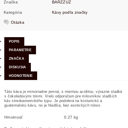
Značka
BARZZUZ
Kategória
Kávy podľa značky
Otázka
POPIS
PARAMETRE
ZNAČKA
DISKUSIA
HODNOTENIE
Táto káva je mimoriadne jemná, s miernou aciditou, výrazne sladká
s čokoládovými tónmi. Vrelo odporúčam pre milovníkov sladších
káv stredoamerického typu. Je podobná na kostarickú a
guatemalskú kávu, no je hladšia, bez exotických tónov.
Hmotnosť
0.27 kg