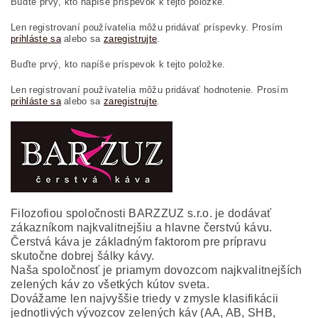
Buďte prvý, kto napíše príspevok k tejto položke.
Len registrovaní používatelia môžu pridávať príspevky. Prosím
prihláste sa
alebo sa
zaregistrujte
.
Buďte prvý, kto napíše príspevok k tejto položke.
Len registrovaní používatelia môžu pridávať hodnotenie. Prosím
prihláste sa
alebo sa
zaregistrujte
.
Filozofiou spoločnosti BARZZUZ s.r.o. je dodávať
zákazníkom najkvalitnejšiu a hlavne čerstvú kávu.
Čerstvá káva je základným faktorom pre prípravu
skutočne dobrej šálky kávy.
Naša spoločnosť je priamym dovozcom najkvalitnejších
zelených káv zo všetkých kútov sveta.
Dovážame len najvyššie triedy v zmysle klasifikácii
jednotlivých vývozcov zelených káv (AA, AB, SHB,