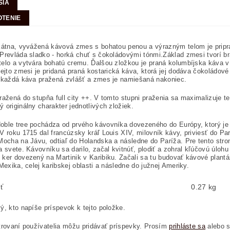
SIA
TENIE
kátna, vyvážená kávová zmes s bohatou penou a výrazným telom je priprav
Prevláda sladko - horká chuť s čokoládovými tónmi.Základ zmesi tvorí 
elo a vytvára bohatú cremu. Ďalšou zložkou je praná kolumbíjska káva v
tejto zmesi je pridaná praná kostarická káva, ktorá jej dodáva čokoládové 
 každá káva pražená zvlášť a zmes je namiešaná nakoniec.
ražená do stupňa full city ++. V tomto stupni praženia sa maximalizuje te
 originálny charakter jednotlivých zložiek.
ble tree pochádza od prvého kávovníka dovezeného do Európy, ktorý je 
V roku 1715 dal francúzsky kráľ Louis XIV, milovník kávy, priviesť do P
Mocha na Jávu, odtiaľ do Holandska a následne do Paríža. Pre tento stro
a svete. Kávovníku sa darilo, začal kvitnúť, plodiť a zohral kľúčovú úlohu
ker dovezený na Martinik v Karibiku. Začali sa tu budovať kávové plantáže
 Mexika, celej karibskej oblasti a následne do južnej Ameriky.
ť
0.27 kg
ý, kto napíše príspevok k tejto položke.
trovaní používatelia môžu pridávať príspevky. Prosím
prihláste sa
alebo 