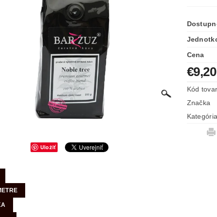
Dostupn
Jednotk
Cena
€9,2
Kód tova
Značka
Kategóri
Uložiť
METRE
KA