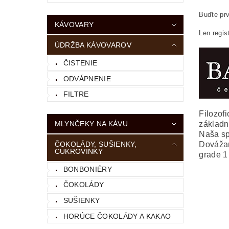
Buďte prv
KÁVOVARY
Len regis
ÚDRŽBA KÁVOVAROV
ČISTENIE
ODVÁPNENIE
FILTRE
Filozof
základn
MLYNČEKY NA KÁVU
Naša sp
Dovážam
ČOKOLÁDY, SUŠIENKY,
CUKROVINKY
grade 1 
BONBONIÉRY
ČOKOLÁDY
SUŠIENKY
HORÚCE ČOKOLÁDY A KAKAO