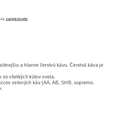
 sa
zaregistrujte
.
itnejšiu a hlavne čerstvú kávu. Čerstvá káva je
 zo všetkých kútov sveta.
ývozcov zelených káv (AA, AB, SHB, supremo,
e.