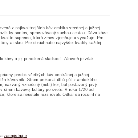
ená z najkvalitnejších káv arabika strednej a južnej
brazílsky santos, spracovávaný suchou cestou. Dáva káve
 kvalite supremo, ktorá zmes zjemňuje a vyvažuje. Pre
tóny a iskru. Pre dosiahnutie najvyššej kvality každej
lo kávy a jej prirodzená sladkosť. Zároveň je však
priamy predok všetkých káv centrálnej a južnej
aríža kávovník. Strom prekonal dlhú púť z arabského
m, nazvaný vznešený (nóbl) ker, bol postavený prvý
 v šírení kávovej kultúry po svete. V roku 1720 bol
, ktoré sa neustále rozširovali. Odtiaľ sa rozšíril na
sa
zaregistrujte
.