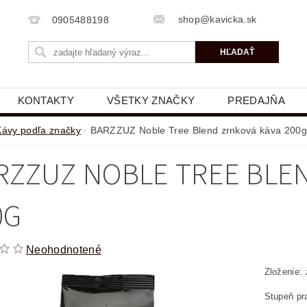
shop@kavicka.sk
0905488198
KONTAKTY
VŠETKY ZNAČKY
PREDAJŇA
Kávy podľa značky
BARZZUZ Noble Tree Blend zrnková káva 200g
RZZUZ NOBLE TREE BLE
0G
Neohodnotené
Zloženie:
Stupeň pra