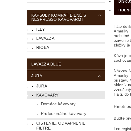
DISKU
HODNO
KAPSULY KOMPATIBILNÉ S
NESPRESSO KÁVOVARMI
Táto deli
ILLY
Ameriky. 
mohutné t
LAVAZZA
oživenie 
zložky je
RIOBA
Káva je p
zachovaný
LAVAZZA BLUE
Názvov No
Ameriky. 
JURA
prístavu 
skleník n
JURA
vznešený 
Haiti, do
KÁVOVARY
Domáce kávovary
Hmotnos
Profesionálne kávovary
Buďte prv
ČISTENIE, ODVÁPNENIE,
FILTRE
Len regis