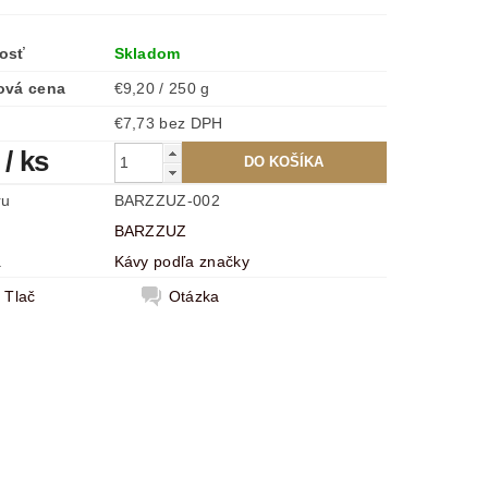
osť
Skladom
ová cena
€9,20 / 250 g
€7,73 bez DPH
0
/ ks
ru
BARZZUZ-002
BARZZUZ
a
Kávy podľa značky
Tlač
Otázka