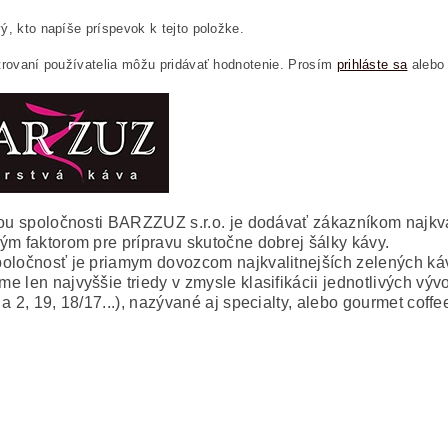
ý, kto napíše príspevok k tejto položke.
trovaní používatelia môžu pridávať hodnotenie. Prosím
prihláste sa
alebo
iou spoločnosti BARZZUZ s.r.o. je dodávať zákazníkom najkval
ým faktorom pre prípravu skutočne dobrej šálky kávy.
oločnosť je priamym dovozcom najkvalitnejších zelených káv
e len najvyššie triedy v zmysle klasifikácii jednotlivých v
a 2, 19, 18/17...), nazývané aj specialty, alebo gourmet coffe