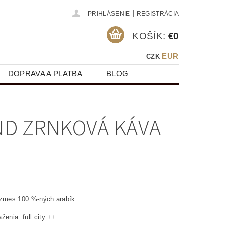
|
PRIHLÁSENIE
REGISTRÁCIA
KOŠÍK:
€0
EUR
CZK
DOPRAVA A PLATBA
BLOG
ND ZRNKOVÁ KÁVA
 zmes 100 %-ných arabík
ženia: full city ++