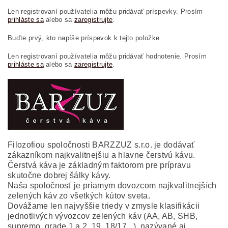
Len registrovaní používatelia môžu pridávať príspevky. Prosím
prihláste sa
alebo sa
zaregistrujte
.
Buďte prvý, kto napíše príspevok k tejto položke.
Len registrovaní používatelia môžu pridávať hodnotenie. Prosím
prihláste sa
alebo sa
zaregistrujte
.
Filozofiou spoločnosti BARZZUZ s.r.o. je dodávať
zákazníkom najkvalitnejšiu a hlavne čerstvú kávu.
Čerstvá káva je základným faktorom pre prípravu
skutočne dobrej šálky kávy.
Naša spoločnosť je priamym dovozcom najkvalitnejších
zelených káv zo všetkých kútov sveta.
Dovážame len najvyššie triedy v zmysle klasifikácii
jednotlivých vývozcov zelených káv (AA, AB, SHB,
supremo, grade 1 a 2, 19, 18/17...), nazývané aj