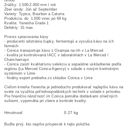
hmlou
Zrážky: 1.500-2.000 mm / rok
Zber úrody: Jún až September
Variety: Typica, Bourbon a Caturra
Produkcia: do 1.000 vriec po 69 kg
Kvalita: Yanesha Grade 1
Defekty: 15 max.
Proces spracovania kávy
- producenti odstránia šupky, fermentujú a vysušia kávu na ich
farmách
- Coinca transportuje kávu z Oxampa na trh v La Merced
- kvalita je kontrolovaná IACC v laboratóriách v La Merced /
Chanchamayo
- Coinca zaistí kvalitatívnu selekciu a separátne uskladnenie podľa
regiónu (La Merced Coinca Agency) v súlade s novým kontrolným
systémom v Lime
- finálny export prebieha zo skladov Coinca v Lime
Cieľom kmeňa Yanesha je jednoducho produkovať najlepšiu kávu na
svete za využitia poľnohospodárskych techník v súlade s prírodou.
Pre finančnú náročnosť im Coinca pomáha dodávkami slnečných
sušiarní, vypomáha pri zbere a kontrole kvality.
Hmotnosť
0.27 kg
Buďte prvý, kto napíše príspevok k tejto položke.