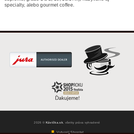
specialty, alebo gourmet coffee.
2026 ©
Kávička.sk
, všetky práva vyhradené
Vytvoril Shoptet