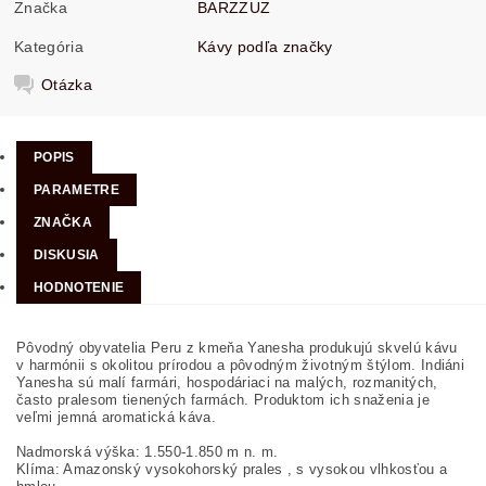
Značka
BARZZUZ
Kategória
Kávy podľa značky
Otázka
POPIS
PARAMETRE
ZNAČKA
DISKUSIA
HODNOTENIE
Pôvodný obyvatelia Peru z kmeňa Yanesha produkujú skvelú kávu
v harmónii s okolitou prírodou a pôvodným životným štýlom. Indiáni
Yanesha sú malí farmári, hospodáriaci na malých, rozmanitých,
často pralesom tienených farmách. Produktom ich snaženia je
veľmi jemná aromatická káva.
Nadmorská výška: 1.550-1.850 m n. m.
Klíma: Amazonský vysokohorský prales , s vysokou vlhkosťou a