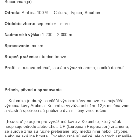
Bucaramanga)
Odroda:
Arabica 100 % – Caturra, Typica, Bourbon
Obdobie zberu:
september - marec
Nadmorská výška:
1 200 – 2 000 m
Spracovanie:
mokré
Stupeň praženia:
stredne tmavé
Profil
: citrusová príchuť, jasná a výrazná aróma, sladká dochuť
Príbeh, pôvod a spracovanie
:
Kolumbia je druhý najväčší výrobca kávy na svete a najväčší
výrobca kávy Arabica. Kolumbia vyváža približne 12,5 milióna vriec
a vlastná spotreba sú približne dva milióny vriec ročne.
‚Excelso‘ je pojem pre vyvážanú kávu z Kolumbie, ktorý však
neopisuje odrodu alebo chuť. EP (European Preparation) znamená,
že surové zrná sú ručne preberané, aby medzi nimi neboli chybné,
alebo nejaká iná hmota. Excelso zrná sú veľké, ale o trochu menšie