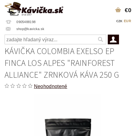
€0
EUR
CZK
0905488198
shop@kavicka.sk
KÁVIČKA COLOMBIA EXELSO EP
FINCA LOS ALPES "RAINFOREST
ALLIANCE" ZRNKOVÁ KÁVA 250 G
Neohodnotené