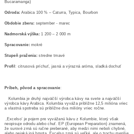
Bucaramanga)
Odroda:
Arabica 100 % – Caturra, Typica, Bourbon
Obdobie zberu:
september - marec
Nadmorská výška:
1 200 – 2 000 m
Spracovanie:
mokré
Stupeň praženia:
stredne tmavé
Profil
: citrusová príchuť, jasná a výrazná aróma, sladká dochuť
Príbeh, pôvod a spracovanie
:
Kolumbia je druhý najväčší výrobca kávy na svete a najväčší
výrobca kávy Arabica. Kolumbia vyváža približne 12,5 milióna vriec
a vlastná spotreba sú približne dva milióny vriec ročne.
‚Excelso‘ je pojem pre vyvážanú kávu z Kolumbie, ktorý však
neopisuje odrodu alebo chuť. EP (European Preparation) znamená,
že surové zrná sú ručne preberané, aby medzi nimi neboli chybné,
alebo nejaká iná hmota. Excelso zrná sú veľké, ale o trochu menšie