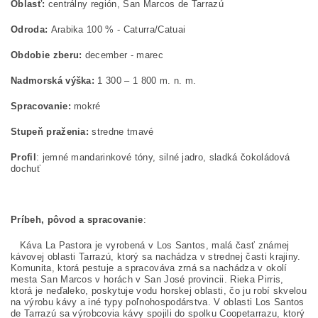
Oblasť:
centrálny región, San Marcos de Tarrazú
Odroda:
Arabika 100 % - Caturra/Catuai
Obdobie zberu:
december - marec
Nadmorská výška:
1 300 – 1 800 m. n. m.
Spracovanie:
mokré
Stupeň praženia:
stredne tmavé
Profil
: jemné mandarinkové tóny, silné jadro, sladká čokoládová
dochuť
Príbeh, pôvod a spracovanie
:
Káva La Pastora je vyrobená v Los Santos, malá časť známej
kávovej oblasti Tarrazú, ktorý sa nachádza v strednej časti krajiny.
Komunita, ktorá pestuje a spracováva zrná sa nachádza v okolí
mesta San Marcos v horách v San José provincii. Rieka Pirris,
ktorá je neďaleko, poskytuje vodu horskej oblasti, čo ju robí skvelou
na výrobu kávy a iné typy poľnohospodárstva. V oblasti Los Santos
de Tarrazú sa výrobcovia kávy spojili do spolku Coopetarrazu, ktorý