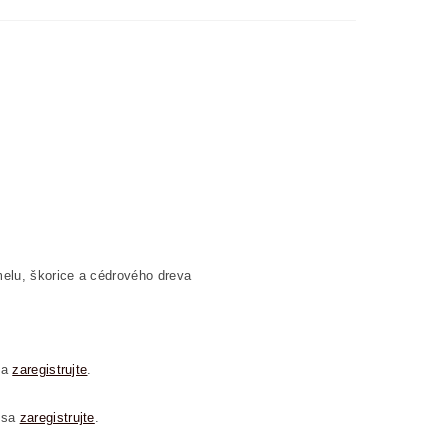
elu, škorice a cédrového dreva
sa
zaregistrujte
.
 sa
zaregistrujte
.