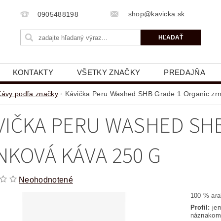
shop@kavicka.sk
0905488198
KONTAKTY
VŠETKY ZNAČKY
PREDAJŇA
Kávy podľa značky
Kávička Peru Washed SHB Grade 1 Organic zrn
VIČKA PERU WASHED SHB
NKOVÁ KÁVA 250 G
Neohodnotené
100 % ara
Profil:
jem
náznakom 