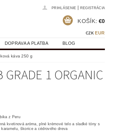
|
PRIHLÁSENIE
REGISTRÁCIA
KOŠÍK:
€0
EUR
CZK
DOPRAVA A PLATBA
BLOG
ková káva 250 g
 GRADE 1 ORGANIC
bika z Peru
ná kvetinová aróma, plné krémové telo a sladké tóny s
karamelu, škorice a cédrového dreva