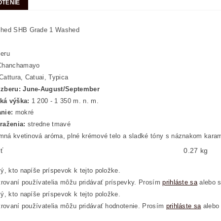
TENIE
hed SHB Grade 1 Washed
eru
hanchamayo
Cattura, Catuai, Typica
zberu: June-August/September
ká výška:
1 200 - 1 350 m. n. m.
anie:
mokré
raženia:
stredne tmavé
mná kvetinová aróma, plné krémové telo a sladké tóny s náznakom karam
ť
0.27 kg
ý, kto napíše príspevok k tejto položke.
trovaní používatelia môžu pridávať príspevky. Prosím
prihláste sa
alebo 
ý, kto napíše príspevok k tejto položke.
trovaní používatelia môžu pridávať hodnotenie. Prosím
prihláste sa
alebo