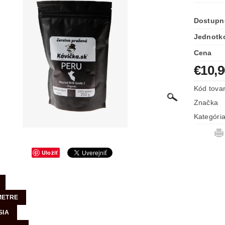
Dostupn
Jednotk
Cena
€10,
Kód tova
Značka
Kategóri
Uložiť
METRE
SIA