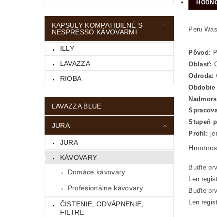
HODNO
KAPSULY KOMPATIBILNÉ S
Peru Was
NESPRESSO KÁVOVARMI
ILLY
Pôvod:
P
LAVAZZA
Oblasť:
C
Odroda:
RIOBA
Obdobie 
Nadmors
LAVAZZA BLUE
Spracov
Stupeň p
JURA
Profil:
je
JURA
Hmotnos
KÁVOVARY
Buďte prv
Domáce kávovary
Len regis
Profesionálne kávovary
Buďte prv
Len regis
ČISTENIE, ODVÁPNENIE,
FILTRE