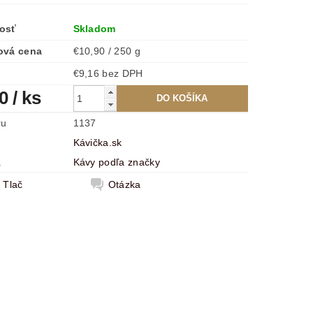
osť
Skladom
ová cena
€10,90 / 250 g
€9,16 bez DPH
90
/ ks
ru
1137
Kávička.sk
a
Kávy podľa značky
Tlač
Otázka