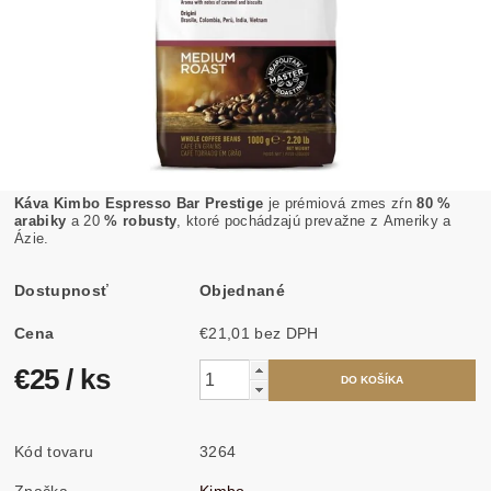
Káva Kimbo Espresso Bar Prestige
je prémiová zmes zŕn
80 %
arabiky
a 20
% robusty
, ktoré pochádzajú prevažne z Ameriky a
Ázie.
Dostupnosť
Objednané
Cena
€21,01 bez DPH
€25
/ ks
Kód tovaru
3264
Značka
Kimbo