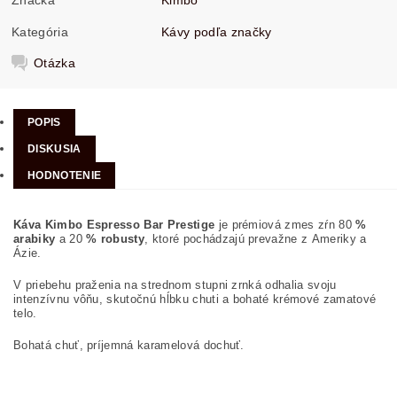
Kategória
Kávy podľa značky
Otázka
POPIS
DISKUSIA
HODNOTENIE
Káva Kimbo Espresso Bar Prestige
je prémiová zmes zŕn 80
%
arabiky
a 20
% robusty
, ktoré pochádzajú prevažne z Ameriky a
Ázie.
V priebehu praženia na strednom stupni zrnká odhalia svoju
intenzívnu vôňu, skutočnú hĺbku chuti a bohaté krémové zamatové
telo.
Bohatá chuť, príjemná karamelová dochuť.