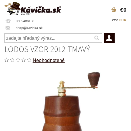
€0
EUR
CZK
0905488198
shop@kavicka.sk
LODOS VZOR 2012 TMAVÝ
Neohodnotené