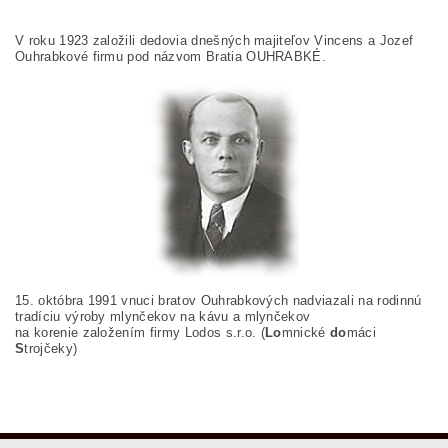
V roku 1923 založili dedovia dnešných majiteľov Vincens a Jozef
Ouhrabkové firmu pod názvom Bratia OUHRABKÉ.
15. októbra 1991 vnuci bratov Ouhrabkových nadviazali na rodinnú
tradíciu výroby mlynčekov na kávu a mlynčekov
na korenie založením firmy Lodos s.r.o. (
Lo
mnické
do
máci
S
trojčeky)