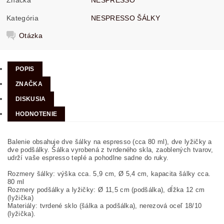
Kategória
NESPRESSO ŠÁLKY
Otázka
POPIS
ZNAČKA
DISKUSIA
HODNOTENIE
Balenie obsahuje dve šálky na espresso (cca 80 ml), dve lyžičky a
dve podšálky. Šálka vyrobená z tvrdeného skla, zaoblených tvarov,
udrží vaše espresso teplé a pohodlne sadne do ruky.
Rozmery šálky: výška cca. 5,9 cm, Ø 5,4 cm, kapacita šálky cca.
80 ml
Rozmery podšálky a lyžičky: Ø 11,5 cm (podšálka), dĺžka 12 cm
(lyžička)
Materiály: tvrdené sklo (šálka a podšálka), nerezová oceľ 18/10
(lyžička).