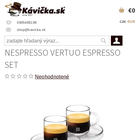
€0
EUR
CZK
0905488198
shop@kavicka.sk
NESPRESSO VERTUO ESPRESSO
SET
Neohodnotené