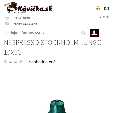
€0
EUR
CZK
0905488198
shop@kavicka.sk
NESPRESSO STOCKHOLM LUNGO
10X6G
Neohodnotené