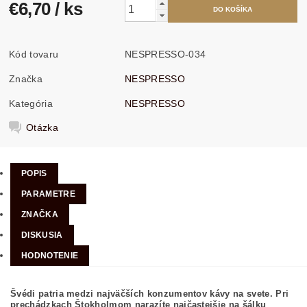
€6,70
/ ks
Kód tovaru
NESPRESSO-034
Značka
NESPRESSO
Kategória
NESPRESSO
Otázka
POPIS
PARAMETRE
ZNAČKA
DISKUSIA
HODNOTENIE
Švédi patria medzi najväčších konzumentov kávy na svete. Pri
prechádzkach Štokholmom narazíte najčastejšie na šálku