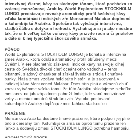
intenzívnej čiernej kávy so sladovým tónom, ktoré pochádza zo
vzácnej monzúnovej Arabiky. World Explorations STOCKHOLM
LUNGO predstavuje rovnaký aromatický profil švédskej kávy
vďaka kombinácii indických zŕn Monsooned Malabar doplnené
o kolumbijskú Arabiku. Spoločne tak vytvárajú intenzívnu,
sladkú šálku s dotykom horkosti. Vychutnajte si ju ako miestnu
tak, že si k veľkej šálke voňavej kávy prizvite rodinu či priateľov
a dáte si k nej typického škoricového slimáka.
PÔVOD
World Explorations STOCKHOLM LUNGO je bohatá a intenzívna
zmes Arabik, ktorá odráža aromatický profil obľúbený medzi
Švédmi. V ére plachetníc získavali indické kávy na svojej dlhej
ceste do Švédska divokú chuť oceánskeho vzduchu – tento
pikantný, sladový charakter si získal švédske srdcia i chuťové
bunky. Naša zmes vzdáva hold tejto histórii a je zakotvená v
indickej káve Monsooned Malabar. Dnes túto plnú a výraznú chuť
znovu vytvárame vďaka tomu, že túto Arabiku skladujeme niekoľko
mesiacov na juhozápadnom pobreží Indie, kde vanú monzúnové
vetry a menia samotnú štruktúru zŕn. Vysoko pestované
kolumbijské Arabiky dopĺňajú zmes ľahkou sladkosťou.
PRAŽENIE
Monzunová Arabika dostane tmavé praženie, ktoré podporí jej plné
telo a cereálny tón. Kolumbijské zrná sú oproti tomu pražené len
ľahko a dodávajú zmesi STOCKHOLM LUNGO potrebnú harmóniu.