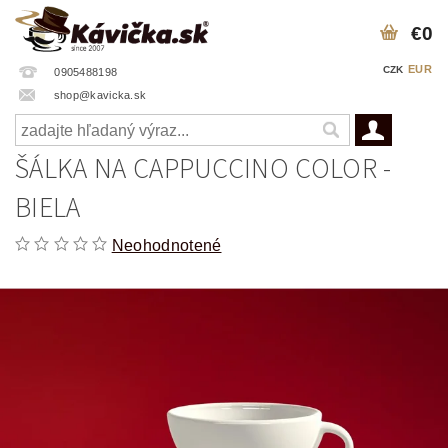
€0
EUR
CZK
0905488198
shop@kavicka.sk
ŠÁLKA NA CAPPUCCINO COLOR -
BIELA
Neohodnotené