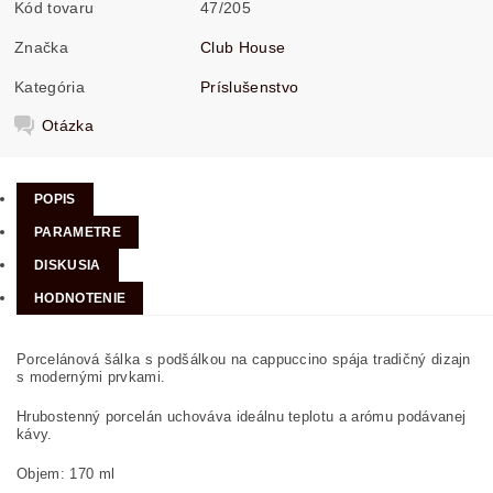
Kód tovaru
47/205
Značka
Club House
Kategória
Príslušenstvo
Otázka
POPIS
PARAMETRE
DISKUSIA
HODNOTENIE
Porcelánová šálka s podšálkou na cappuccino spája tradičný dizajn
s modernými prvkami.
Hrubostenný porcelán uchováva ideálnu teplotu a arómu podávanej
kávy.
Objem: 170 ml