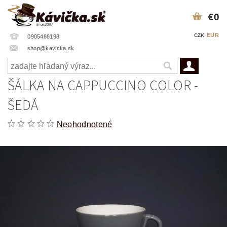
€0
EUR
CZK
0905488198
shop@kavicka.sk
ŠÁLKA NA CAPPUCCINO COLOR -
ŠEDÁ
Neohodnotené