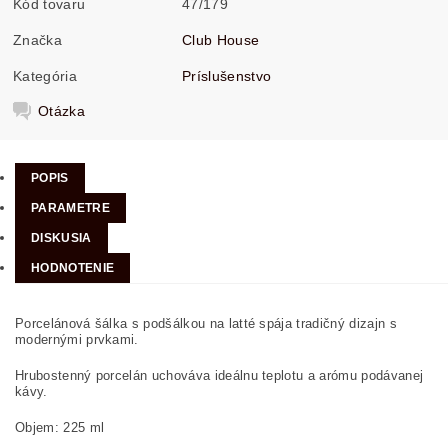
Kód tovaru
47/179
Značka
Club House
Kategória
Príslušenstvo
Otázka
POPIS
PARAMETRE
DISKUSIA
HODNOTENIE
Porcelánová šálka s podšálkou na latté spája tradičný dizajn s
modernými prvkami.
Hrubostenný porcelán uchováva ideálnu teplotu a arómu podávanej
kávy.
Objem: 225 ml