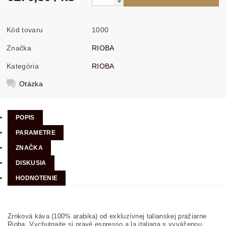
Kód tovaru
1000
Značka
RIOBA
Kategória
RIOBA
Otázka
POPIS
PARAMETRE
ZNAČKA
DISKUSIA
HODNOTENIE
Zrnková káva (100% arabika) od exkluzívnej talianskej pražiarne
Rioba. Vychutnajte si pravé espresso a la italiana s vyváženou