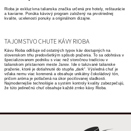
Rioba je exkluzívna talianska značka určená pre hotely, reštaurácie
a kaviarne. Ponúka kávový program založený na prvotriednej
kvalite, ucelenosti ponuky a originálnom dizajne.
TAJOMSTVO CHUTE KÁVY RIOBA
Kávu Rioba odlišuje od ostatných typov káv dostupných na
slovenskom trhu predovšetkým spôsob praženia. To sa odohráva v
špecializovanom podniku s viac než storočnou tradíciou v
talianskom prístavnom meste Janov. Ide o takzvané talianske
praženie, ktoré je dotiahnuté do stupňa „dark“. Výsledná chuť je
vďaka nemu viac korenená a obsahuje unikátny čokoládový tón,
pričom aróma je potlačená na úkor pociťovanej sladkosti.
Najmodernejšie technológie a systém kontroly kvality zabezpečujú,
že túto jedinečnú chuť obsahuje každé zrnko kávy Rioba.