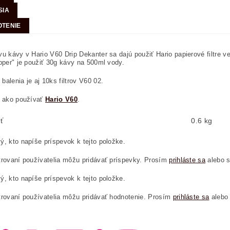
SIA
TENIE
vu kávy v Hario V60 Drip Dekanter sa dajú použiť Hario papierové filtre v
ipper" je použiť 30g kávy na 500ml vody.
balenia je aj 10ks filtrov V60 02.
i ako používať
Hario V60
.
ť
0.6 kg
ý, kto napíše príspevok k tejto položke.
trovaní používatelia môžu pridávať príspevky. Prosím
prihláste sa
alebo 
ý, kto napíše príspevok k tejto položke.
trovaní používatelia môžu pridávať hodnotenie. Prosím
prihláste sa
alebo