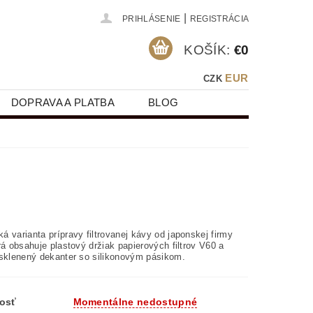
|
PRIHLÁSENIE
REGISTRÁCIA
KOŠÍK:
€0
EUR
CZK
DOPRAVA A PLATBA
BLOG
 varianta prípravy filtrovanej kávy od japonskej firmy
rá obsahuje plastový držiak papierových filtrov V60 a
 sklenený dekanter so silikonovým pásikom.
osť
Momentálne nedostupné