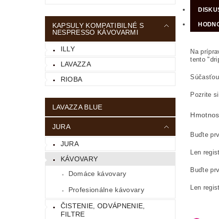
DISKU
HODNO
KAPSULY KOMPATIBILNÉ S
NESPRESSO KÁVOVARMI
ILLY
Na prípra
tento "dr
LAVAZZA
Súčasťou 
RIOBA
Pozrite s
LAVAZZA BLUE
Hmotnos
JURA
Buďte prv
JURA
Len regis
KÁVOVARY
Buďte prv
Domáce kávovary
Len regis
Profesionálne kávovary
ČISTENIE, ODVÁPNENIE,
FILTRE