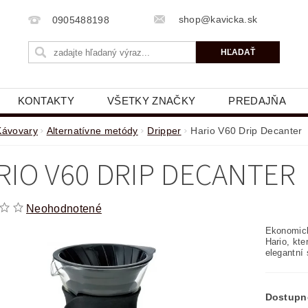
shop@kavicka.sk
0905488198
KONTAKTY
VŠETKY ZNAČKY
PREDAJŇA
Kávovary
Alternatívne metódy
Dripper
Hario V60 Drip Decanter
RIO V60 DRIP DECANTER
Neohodnotené
Ekonomická
Hario, kte
elegantní
Dostupn