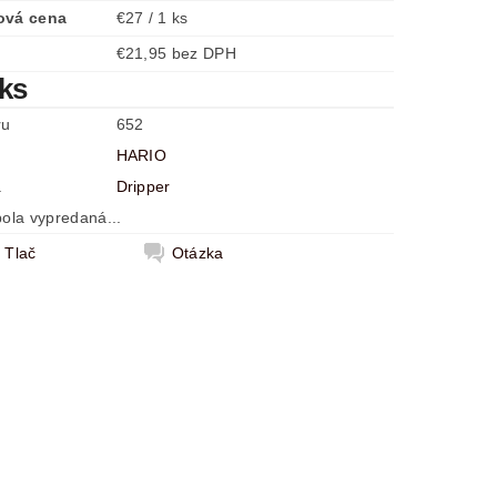
ová cena
€27 / 1 ks
€21,95 bez DPH
 ks
ru
652
HARIO
a
Dripper
ola vypredaná...
Tlač
Otázka