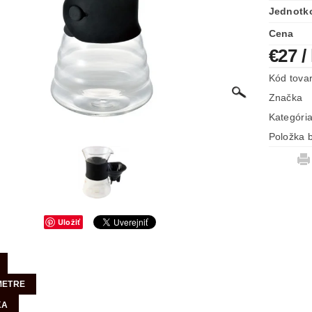
Jednotk
Cena
€27
/
Kód tova
Značka
Kategóri
Položka b
Uložiť
METRE
KA