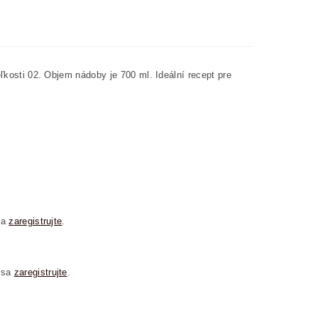
eľkosti 02. Objem nádoby je 700 ml. Ideální recept pre
sa
zaregistrujte
.
 sa
zaregistrujte
.