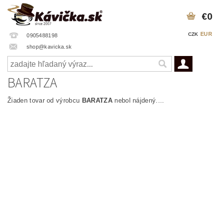
€0
EUR
CZK
0905488198
shop@kavicka.sk
BARATZA
Žiaden tovar od výrobcu
BARATZA
nebol nájdený....