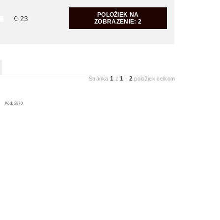
POLOŽIEK NA
€
23
ZOBRAZENIE:
2
1
1
2
Stránka
z
-
položiek celkom
Kód:
2970