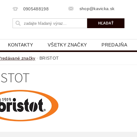
shop@kavicka.sk
0905488198
KONTAKTY
VŠETKY ZNAČKY
PREDAJŇA
Predávané značky
BRISTOT
ISTOT