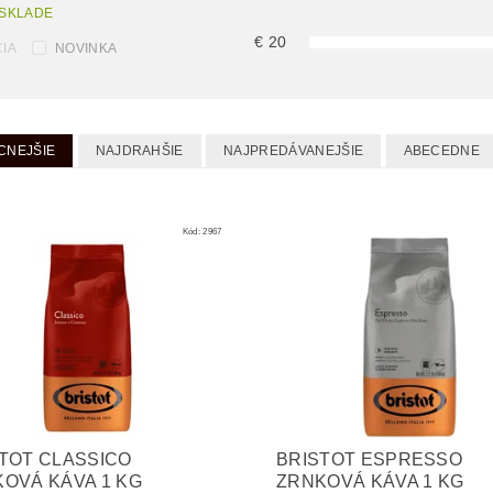
 SKLADE
€
20
IA
NOVINKA
CNEJŠIE
NAJDRAHŠIE
NAJPREDÁVANEJŠIE
ABECEDNE
Kód:
2967
TOT CLASSICO
BRISTOT ESPRESSO
OVÁ KÁVA 1 KG
ZRNKOVÁ KÁVA 1 KG