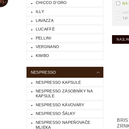
CHICCO D'ORO
NA
ILLY
AKC
TIP
LAVAZZA
LUCAFFÉ
PELLINI
NAJLA
VERGNANO
KIMBO
NESPRESSO
NESPRESSO KAPSULE
NESPRESSO ZÁSOBNÍKY NA
KAPSULE
NESPRESSO KÁVOVARY
NESPRESSO ŠÁLKY
BRIS
NESPRESSO NAPEŇOVAČE
ZRNK
MLIEKA