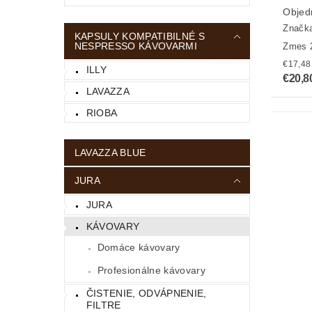
Objed
Značk
KAPSULY KOMPATIBILNÉ S
NESPRESSO KÁVOVARMI
Zmes 
ILLY
€20,8
LAVAZZA
RIOBA
LAVAZZA BLUE
JURA
JURA
KÁVOVARY
Domáce kávovary
Profesionálne kávovary
ČISTENIE, ODVÁPNENIE,
FILTRE