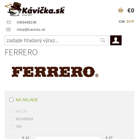
€0
EUR
CZK
0905488198
shop@kavicka.sk
FERRERO
NA SKLADE
AKCIA
NOVINKA
TIP
€
12
€
27