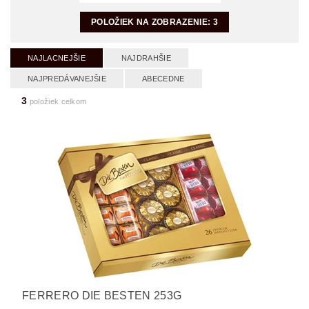
POLOŽIEK NA ZOBRAZENIE:
3
NAJLACNEJŠIE
NAJDRAHŠIE
NAJPREDÁVANEJŠIE
ABECEDNE
3
položiek celkom
FERRERO DIE BESTEN 253G