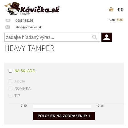
€0
EUR
CZK
0905488198
shop@kavicka.sk
HEAVY TAMPER
NA SKLADE
AKCIA
NOVINKA
TIP
€
35
€
36
POLOŽIEK NA ZOBRAZENIE:
1