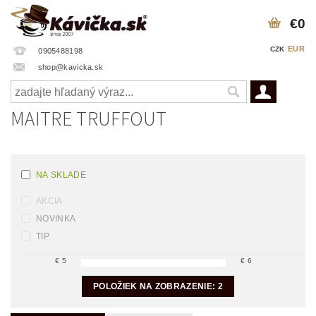
€0
EUR
CZK
0905488198
shop@kavicka.sk
MAITRE TRUFFOUT
NA SKLADE
AKCIA
NOVINKA
TIP
€
5
€
6
POLOŽIEK NA ZOBRAZENIE:
2