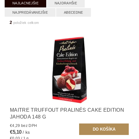
NAJLACNEJŠIE
NAJDRAHŠIE
NAJPREDÁVANEJŠIE
ABECEDNE
2
položiek celkom
MAITRE TRUFFOUT PRALINÉS CAKE EDITION
JAHODA 148 G
€4,29 bez DPH
€5,10
/ ks
€0,03 / 1 g