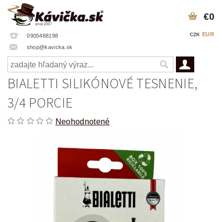
€0
EUR
CZK
0905488198
shop@kavicka.sk
BIALETTI SILIKÓNOVÉ TESNENIE,
3/4 PORCIE
Neohodnotené