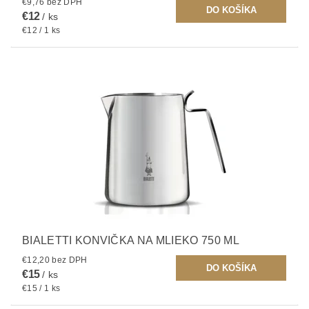
€9,76 bez DPH
€12
/ ks
€12 / 1 ks
BIALETTI KONVIČKA NA MLIEKO 750 ML
€12,20 bez DPH
€15
/ ks
€15 / 1 ks