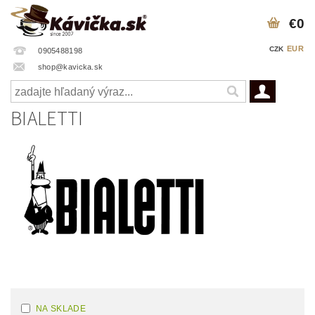
€0
EUR
CZK
0905488198
shop@kavicka.sk
BIALETTI
NA SKLADE