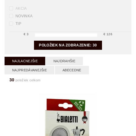
AKCIA
NOVINKA
TIP
€
3
€
126
POLOŽIEK NA ZOBRAZENIE:
30
NAJLACNEJŠIE
NAJDRAHŠIE
NAJPREDÁVANEJŠIE
ABECEDNE
30
položiek celkom