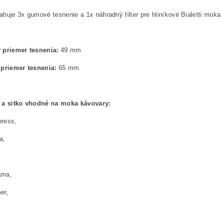
huje 3x gumové tesnenie a 1x náhradný filter pre hliníkové Bialetti moka
 priemer tesnenia:
49 mm
 priemer tesnenia:
65 mm
 a sitko vhodné na moka kávovary:
ress,
a,
ama,
er,