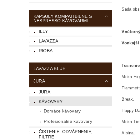
Sada obsa
KAPSULY KOMPATIBILNÉ S
NESPRESSO KÁVOVARMI
ILLY
Vnútorný
LAVAZZA
Vonkajší
RIOBA
Tesnenie
LAVAZZA BLUE
Moka Exp
JURA
Fiammett
JURA
Break,
KÁVOVARY
Happy D
Domáce kávovary
Profesionálne kávovary
Moka Tim
ČISTENIE, ODVÁPNENIE,
Alpina,
FILTRE