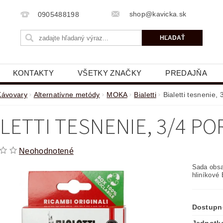
shop@kavicka.sk
0905488198
KONTAKTY
VŠETKY ZNAČKY
PREDAJŇA
Kávovary
Alternatívne metódy
MOKA
Bialetti
Bialetti tesnenie, 
ALETTI TESNENIE, 3/4 PO
Neohodnotené
Sada obsa
hliníkové 
Dostupn