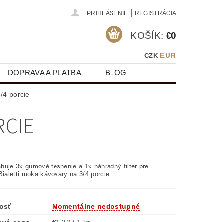
|
PRIHLÁSENIE
REGISTRÁCIA
KOŠÍK:
€0
EUR
CZK
DOPRAVA A PLATBA
BLOG
3/4 porcie
RCIE
huje 3x gumové tesnenie a 1x náhradný filter pre
Bialetti moka kávovary na 3/4 porcie.
osť
Momentálne nedostupné