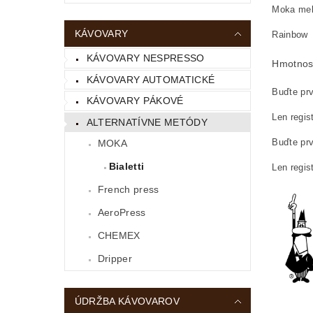
Moka mel
KÁVOVARY
Rainbow
KÁVOVARY NESPRESSO
Hmotnos
KÁVOVARY AUTOMATICKÉ
Buďte prv
KÁVOVARY PÁKOVÉ
Len regis
ALTERNATÍVNE METÓDY
Buďte prv
MOKA
Bialetti
Len regis
French press
AeroPress
CHEMEX
Dripper
ÚDRŽBA KÁVOVAROV