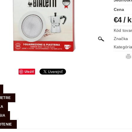
Jednotk
Cena
€4
/ 
Kód tova
Značka
Kategóri
Uložiť
METRE
KA
SIA
TENIE