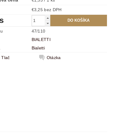
ová cena
€1,33 / 1 ks
€3,25 bez DPH
ks
ru
47/110
BIALETTI
a
Bialetti
Tlač
Otázka