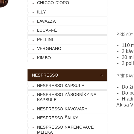
CHICCO D'ORO
ILLY
LAVAZZA
LUCAFFÉ
PRÍSADY
PELLINI
110 m
VERGNANO
2 káv
20 m
KIMBO
2 pol
NESPRESSO
PRÍPRAV
NESPRESSO KAPSULE
Do ži
Do po
NESPRESSO ZÁSOBNÍKY NA
Hladi
KAPSULE
Ak sa V
NESPRESSO KÁVOVARY
NESPRESSO ŠÁLKY
NESPRESSO NAPEŇOVAČE
MLIEKA