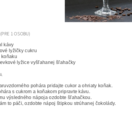
 (PRE 1 OSOBU)
l kávy
ové lyžičky cukru
l koňaku
ievkové lyžice vyšľahanej šľahačky
A
aruvzdorného pohára pridajte cukor a ohriaty koňak.
hára s cukrom a koňakom pripravte kávu.
nu výsledného nápoja ozdobte šľahačkou.
ám to páči, ozdobte nápoj štipkou strúhanej čokolády.