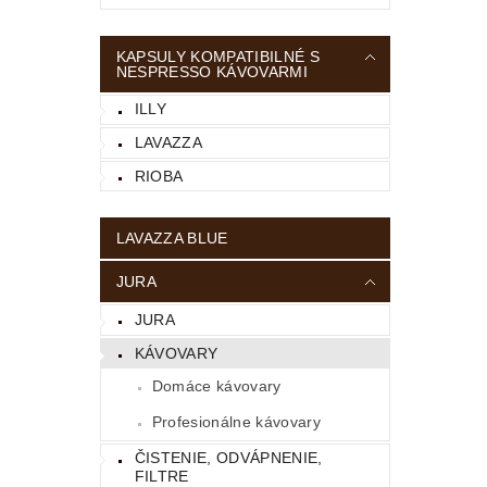
KAPSULY KOMPATIBILNÉ S
NESPRESSO KÁVOVARMI
ILLY
LAVAZZA
RIOBA
LAVAZZA BLUE
JURA
JURA
KÁVOVARY
Domáce kávovary
Profesionálne kávovary
ČISTENIE, ODVÁPNENIE,
FILTRE