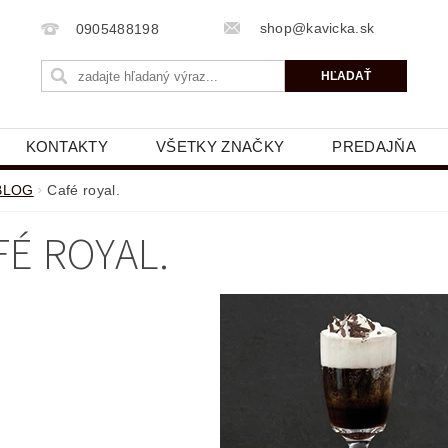
shop@kavicka.sk
0905488198
KONTAKTY
VŠETKY ZNAČKY
PREDAJŇA
BLOG
Café royal.
FÉ ROYAL.